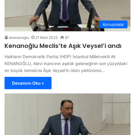
Konuşmalar
akenanoglu
21 Mart 2023
97
Kenanoğlu Meclis’te Aşık Veysel’i andı
Halkların Demokratik Partisi (HDP) İstanbul Milletvekili Ali
KENANOĞLU, Alevi inancının aşıklık geleneğinin son yüzyıldaki
en büyük temsilcisi Âşık Veysel'in ölüm yıldönümü…
Devamını Oku »