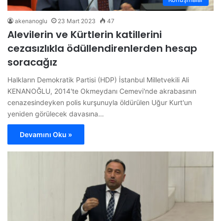
akenanoglu
23 Mart 2023
47
Alevilerin ve Kürtlerin katillerini
cezasızlıkla ödüllendirenlerden hesap
soracağız
Halkların Demokratik Partisi (HDP) İstanbul Milletvekili Ali
KENANOĞLU, 2014'te Okmeydanı Cemevi'nde akrabasının
cenazesindeyken polis kurşunuyla öldürülen Uğur Kurt'un
yeniden görülecek davasına…
Devamını Oku »