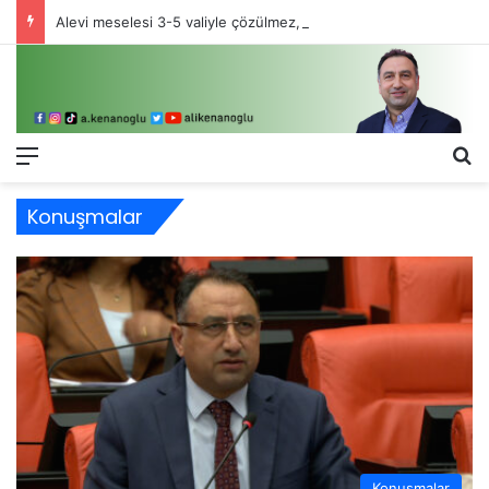
Alevi meselesi 3-5 valiyle çözülmez, bu bir eşit yurttaşlık sorunudur!
Menü
Ar
Konuşmalar
Konuşmalar