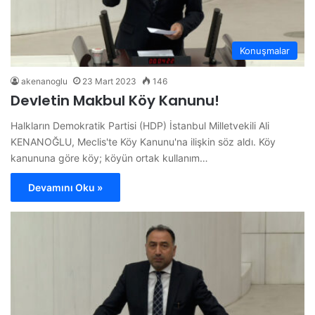
Konuşmalar
akenanoglu
23 Mart 2023
146
Devletin Makbul Köy Kanunu!
Halkların Demokratik Partisi (HDP) İstanbul Milletvekili Ali
KENANOĞLU, Meclis'te Köy Kanunu'na ilişkin söz aldı. Köy
kanununa göre köy; köyün ortak kullanım…
Devamını Oku »