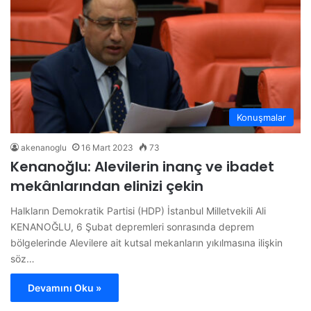
Konuşmalar
akenanoglu
16 Mart 2023
73
Kenanoğlu: Alevilerin inanç ve ibadet
mekânlarından elinizi çekin
Halkların Demokratik Partisi (HDP) İstanbul Milletvekili Ali
KENANOĞLU, 6 Şubat depremleri sonrasında deprem
bölgelerinde Alevilere ait kutsal mekanların yıkılmasına ilişkin
söz…
Devamını Oku »