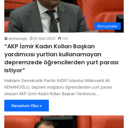
Konuşmalar
akenanoglu
20 Mart 2023
113
“AKP İzmir Kadın Kolları Başkan
yardımcısı yurtları kullanamayan
depremzede öğrencilerden yurt parası
istiyor”
Halkların Demokratik Partisi (HDP) İstanbul Milletvekili Ali
KENANOĞLU, deprem mağduru öğrencilerden yurt parası
isteyen AKP İzmir Kadın Kolları Başkan Yardımcısı…
Devamını Oku »