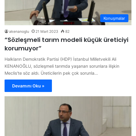
Konuşmalar
akenanoglu
21 Mart 2023
82
“Sözleşmeli tarım modeli küçük üreticiyi
korumuyor”
Halkların Demokratik Partisi (HDP) İstanbul Milletvekili Ali
KENANOĞLU, sözleşmeli tarımda yaşanan sorunlara ilişkin
Meclis'te söz aldı. Üreticilerin pek çok sorunla…
Devamını Oku »