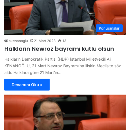
Konuşmalar
akenanoglu
21 Mart 2023
13
Halkların Newroz bayramı kutlu olsun
Halkların Demokratik Partisi (HDP) İstanbul Milletvekili Ali
KENANOĞLU, 21 Mart Newroz Bayramı'na ilişkin Meclis'te söz
aldı. Halklara göre 21 Mart'ın…
Devamını Oku »