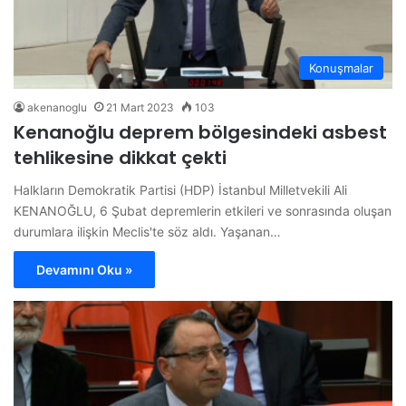
Konuşmalar
akenanoglu
21 Mart 2023
103
Kenanoğlu deprem bölgesindeki asbest
tehlikesine dikkat çekti
Halkların Demokratik Partisi (HDP) İstanbul Milletvekili Ali
KENANOĞLU, 6 Şubat depremlerin etkileri ve sonrasında oluşan
durumlara ilişkin Meclis'te söz aldı. Yaşanan…
Devamını Oku »