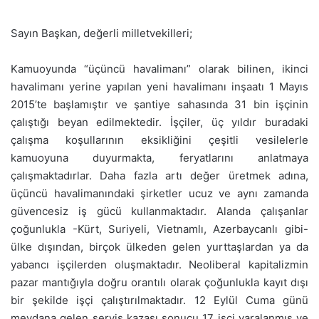
Sayın Başkan, değerli milletvekilleri;
Kamuoyunda “üçüncü havalimanı” olarak bilinen, ikinci
havalimanı yerine yapılan yeni havalimanı inşaatı 1 Mayıs
2015’te başlamıştır ve şantiye sahasında 31 bin işçinin
çalıştığı beyan edilmektedir. İşçiler, üç yıldır buradaki
çalışma koşullarının eksikliğini çeşitli vesilelerle
kamuoyuna duyurmakta, feryatlarını anlatmaya
çalışmaktadırlar. Daha fazla artı değer üretmek adına,
üçüncü havalimanındaki şirketler ucuz ve aynı zamanda
güvencesiz iş gücü kullanmaktadır. Alanda çalışanlar
çoğunlukla -Kürt, Suriyeli, Vietnamlı, Azerbaycanlı gibi-
ülke dışından, birçok ülkeden gelen yurttaşlardan ya da
yabancı işçilerden oluşmaktadır. Neoliberal kapitalizmin
pazar mantığıyla doğru orantılı olarak çoğunlukla kayıt dışı
bir şekilde işçi çalıştırılmaktadır. 12 Eylül Cuma günü
meydana gelen servis kazası sonucu 17 işçi yaralanmış ve