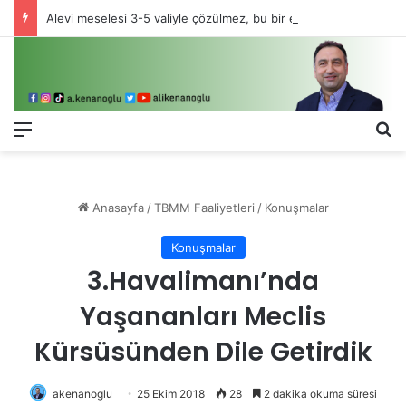
Alevi meselesi 3-5 valiyle çözülmez, bu bir eşit yurttaşlık sorunudur!
Menü
Ar
Anasayfa
/
TBMM Faaliyetleri
/
Konuşmalar
Konuşmalar
3.Havalimanı’nda
Yaşananları Meclis
Kürsüsünden Dile Getirdik
akenanoglu
25 Ekim 2018
28
2 dakika okuma süresi