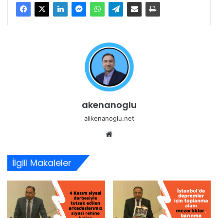
akenanoglu
alikenanoglu.net
Web
sitesi
İlgili Makaleler