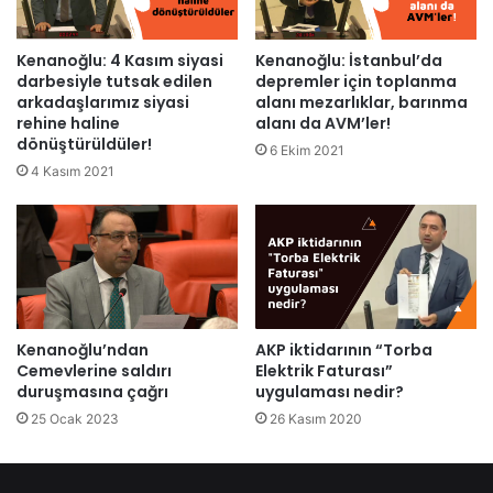
Kenanoğlu: 4 Kasım siyasi
Kenanoğlu: İstanbul’da
darbesiyle tutsak edilen
depremler için toplanma
arkadaşlarımız siyasi
alanı mezarlıklar, barınma
rehine haline
alanı da AVM’ler!
dönüştürüldüler!
6 Ekim 2021
4 Kasım 2021
AKP iktidarının “Torba
Kenanoğlu’ndan
Elektrik Faturası”
Cemevlerine saldırı
uygulaması nedir?
duruşmasına çağrı
26 Kasım 2020
25 Ocak 2023