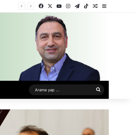
Facebook
X
YouTube
Instagram
Telegram
TikTok
Rastgele Makale
Kenar Bölme
Arama
yap
...