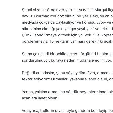
Şimdi size bir örnek veriyorum: Artvin’in Murgul il
havuzu kurmak için göz diktiği bir yer. Peki, şu an 
medyada çokça da paylaşılıyor ve konuşuluyor- ve diyor
altına falan alındığı yok, yangın yayılıyor.” ve tekra
Çünkü söndürmeye gitmek için yol yok. “Helikopter 
gönderemeyiz, 10 hektarın yanması gerekir ki uçak 
Şu an çok ciddi bir şekilde çevre örgütleri bunlar
söndürülmüyor, buraya neden müdahale edilmiyor, b
Değerli arkadaşlar, şunu söyleyelim: Evet, ormanlar
tekrar ediyoruz: Ormanları yakanlara lanet olsun, or
Yanan, yakılan ormanları söndürmeyenlere lanet ols
açanlara lanet olsun!
Ve ayrıca, trollerin siyasetiyle gündem belirleyip b