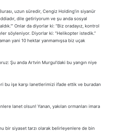
Burası, uzun süredir, Cengiz Holding’in siyanür
iddiadır, dile getiriyorum ve şu anda sosyal
ldık.'” Onlar da diyorlar ki: “Biz oradayız, kontrol
ler söyleniyor. Diyorlar ki: “Helikopter istedik.”
 zaman yani 10 hektar yanmamışsa biz uçak
oruz: Şu anda Artvin Murgul’daki bu yangın niye
 bu işe karşı lanetlerimizi ifade ettik ve buradan
lere lanet olsun! Yanan, yakılan ormanları imara
u bir siyaset tarzı olarak belirleyenlere de bin