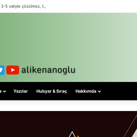
 3-5 valiyle çözülmez, bu bir eşit yurttaşlık sorunudur!
a
Yazılar
Hubyar & Sıraç
Hakkımda