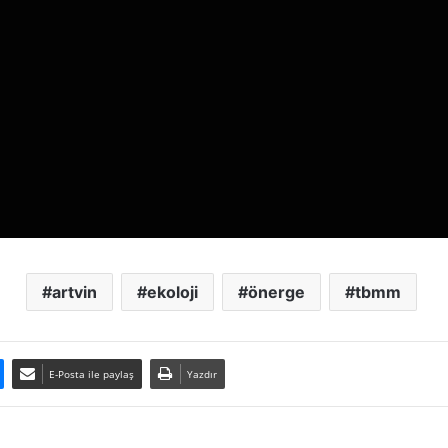
artvin
ekoloji
önerge
tbmm
E-Posta ile paylaş
Yazdır