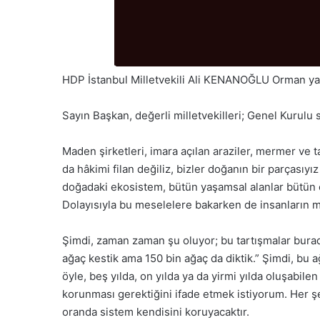
HDP İstanbul Milletvekili Ali KENANOĞLU Orman yang
Sayın Başkan, değerli milletvekilleri; Genel Kurul
Maden şirketleri, imara açılan araziler, mermer ve ta
da hâkimi filan değiliz, bizler doğanın bir parçası
doğadaki ekosistem, bütün yaşamsal alanlar bütün can
Dolayısıyla bu meselelere bakarken de insanların m
Şimdi, zaman zaman şu oluyor; bu tartışmalar burada 
ağaç kestik ama 150 bin ağaç da diktik.” Şimdi, bu
öyle, beş yılda, on yılda ya da yirmi yılda oluşabi
korunması gerektiğini ifade etmek istiyorum. Her ş
oranda sistem kendisini koruyacaktır.