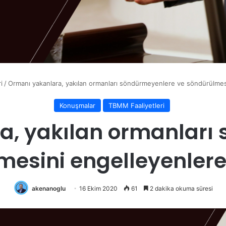
i
/
Ormanı yakanlara, yakılan ormanları söndürmeyenlere ve söndürülmesi
Konuşmalar
TBMM Faaliyetleri
a, yakılan ormanları
esini engelleyenlere
akenanoglu
16 Ekim 2020
61
2 dakika okuma süresi