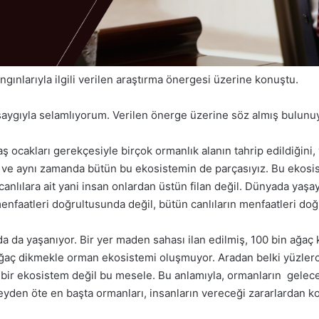
ınlarıyla ilgili verilen araştırma önergesi üzerine konuştu.
u saygıyla selamlıyorum. Verilen önerge üzerine söz almış bulun
ş ocakları gerekçesiyle birçok ormanlık alanın tahrip edildiğini, 
yız ve aynı zamanda bütün bu ekosistemin de parçasıyız. Bu ekos
lılara ait yani insan onlardan üstün filan değil. Dünyada yaşaya
enfaatleri doğrultusunda değil, bütün canlıların menfaatleri do
da yaşanıyor. Bir yer maden sahası ilan edilmiş, 100 bin ağaç ke
 ağaç dikmekle orman ekosistemi oluşmuyor. Aradan belki yüzlerc
len bir ekosistem değil bu mesele. Bu anlamıyla, ormanların gel
eyden öte en başta ormanları, insanların vereceği zararlardan 