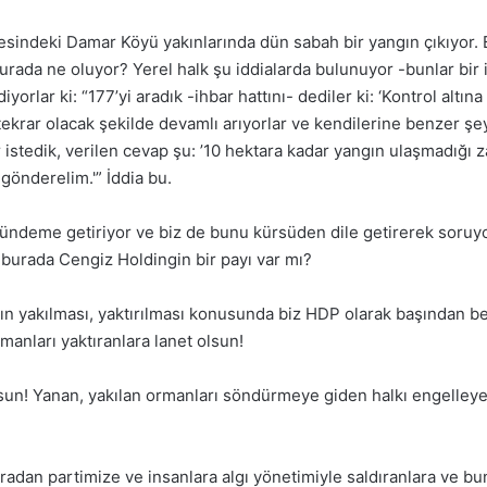
çesindeki Damar Köyü yakınlarında dün sabah bir yangın çıkıyor. 
burada ne oluyor? Yerel halk şu iddialarda bulunuyor -bunlar bir 
lar ki: “177’yi aradık -ihbar hattını- dediler ki: ‘Kontrol altına a
r tekrar olacak şekilde devamlı arıyorlar ve kendilerine benzer şey
istedik, verilen cevap şu: ’10 hektara kadar yangın ulaşmadığı
gönderelim.'” İddia bu.
ı gündeme getiriyor ve biz de bunu kürsüden dile getirerek soruy
urada Cengiz Holdingin bir payı var mı?
ın yakılması, yaktırılması konusunda biz HDP olarak başından beri
manları yaktıranlara lanet olsun!
un! Yanan, yakılan ormanları söndürmeye giden halkı engelleyen
uradan partimize ve insanlara algı yönetimiyle saldıranlara ve bun