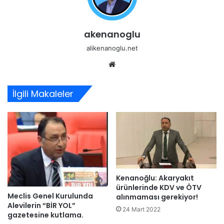
akenanoglu
alikenanoglu.net
Web
sitesi
İlgili Makaleler
Kenanoğlu: Akaryakıt
ürünlerinde KDV ve ÖTV
Meclis Genel Kurulunda
alınmaması gerekiyor!
Alevilerin “BİR YOL”
24 Mart 2022
gazetesine kutlama.