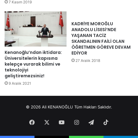
7 Kasım 2019
KADRİYE MOROĞLU
ANADOLU LİSESİ’NDE
YAŞANAN TACİZ
SKANDALININ FAİLİ OLAN
ÖĞRETMEN GÖREVE DEVAM
Kenanoğlu’ndan iktidara:
EDİYOR
Üniversitelerin kapısına
27 Aralık 2018
kelepçe vurarak bilimi ve
teknolojiyi
geliştiremezsiniz!
9 Aralık 2021
© 2026 Ali KENANOĞLU Tüm Hakları Saklıdır.
Facebook
X
YouTube
Instagram
Telegram
TikTok