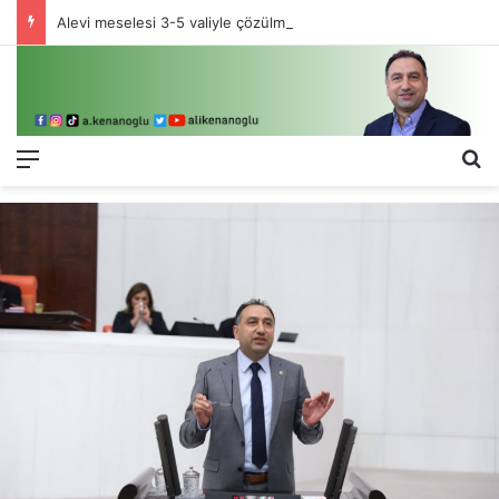
Alevi meselesi 3-5 valiyle çözülmez, bu bir eşit yurttaşlık sorunudur!
Menü
Ar