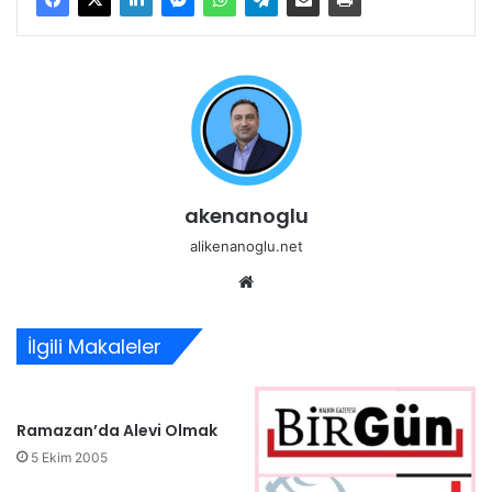
akenanoglu
alikenanoglu.net
Web
sitesi
İlgili Makaleler
Ramazan’da Alevi Olmak
5 Ekim 2005