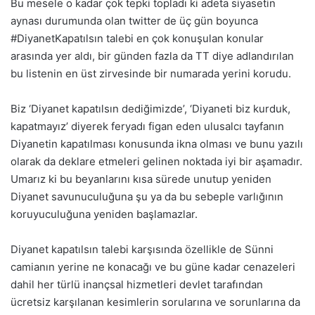
Bu mesele o kadar çok tepki topladı ki adeta siyasetin
aynası durumunda olan twitter de üç gün boyunca
#DiyanetKapatılsın talebi en çok konuşulan konular
arasında yer aldı, bir günden fazla da TT diye adlandırılan
bu listenin en üst zirvesinde bir numarada yerini korudu.
Biz ‘Diyanet kapatılsın dediğimizde’, ‘Diyaneti biz kurduk,
kapatmayız’ diyerek feryadı figan eden ulusalcı tayfanın
Diyanetin kapatılması konusunda ikna olması ve bunu yazılı
olarak da deklare etmeleri gelinen noktada iyi bir aşamadır.
Umarız ki bu beyanlarını kısa sürede unutup yeniden
Diyanet savunuculuğuna şu ya da bu sebeple varlığının
koruyuculuğuna yeniden başlamazlar.
Diyanet kapatılsın talebi karşısında özellikle de Sünni
camianın yerine ne konacağı ve bu güne kadar cenazeleri
dahil her türlü inançsal hizmetleri devlet tarafından
ücretsiz karşılanan kesimlerin sorularına ve sorunlarına da