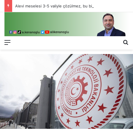
Alevi meselesi 3-5 valiyle çözülmez, bu bir eşit yurttaşlık sorunudur!
Menü
Ar