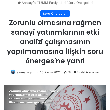
Anasayfa
/
TBMM Faaliyetleri
/
Soru Önergeleri
Soru Önergeleri
Zorunlu olmasına rağmen
sanayi yatırımlarının etki
analizi çalışmasının
yapılmamasına ilişkin soru
önergesine yanıt
akenanoglu
30 Kasım 2022
58
Bir dakikadan az