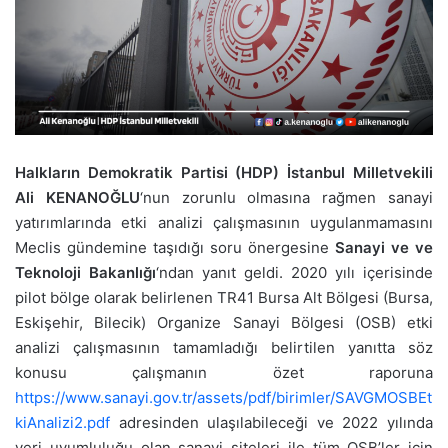
Halkların Demokratik Partisi (HDP) İstanbul Milletvekili
Ali KENANOĞLU
‘nun zorunlu olmasına rağmen sanayi
yatırımlarında etki analizi çalışmasının uygulanmamasını
Meclis gündemine taşıdığı soru önergesine
Sanayi ve ve
Teknoloji Bakanlığı
‘ndan yanıt geldi. 2020 yılı içerisinde
pilot bölge olarak belirlenen TR41 Bursa Alt Bölgesi (Bursa,
Eskişehir, Bilecik) Organize Sanayi Bölgesi (OSB) etki
analizi çalışmasının tamamladığı belirtilen yanıtta söz
konusu çalışmanın özet raporuna
https://www.sanayi.gov.tr/assets/pdf/birimler/SAVGMOSBEt
kiAnalizi2.pdf
adresinden ulaşılabileceği ve 2022 yılında
veri uyumluluğu olan sanayi siteleri ile tüm OSB’ler için