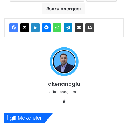
soru önergesi
akenanoglu
alikenanoglu.net
Web
sitesi
İlgili Makaleler