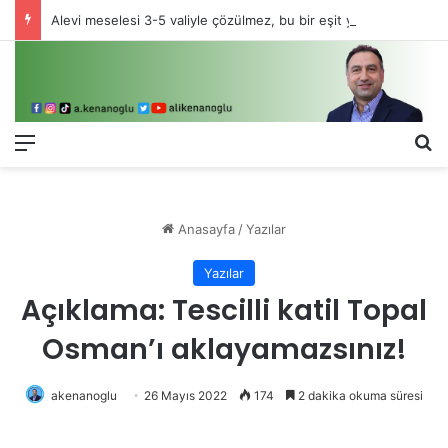
Alevi meselesi 3-5 valiyle çözülmez, bu bir eşit yurttaşlık sorunudur!
Menü
Ar
Anasayfa
/
Yazılar
Yazılar
Açıklama: Tescilli katil Topal
Osman’ı aklayamazsınız!
akenanoglu
26 Mayıs 2022
174
2 dakika okuma süresi