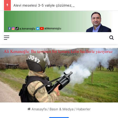
Alevi meselesi 3-5 valiyle çözülmez, bu bir eşit yurttaşlık sorunudur!
Menü
Ar
Anasayfa
/
Basın & Medya
/
Haberler