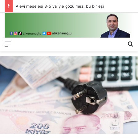
Alevi meselesi 3-5 valiyle çözülmez, bu bir eşit yurttaşlık sorunudur!
Menü
Ar