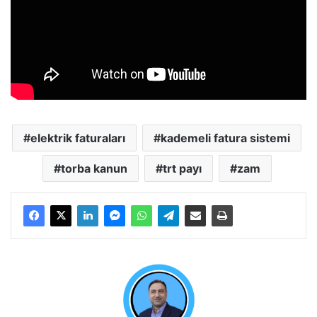
elektrik faturaları
kademeli fatura sistemi
torba kanun
trt payı
zam