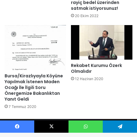
rayiç bedel üzerinden
satmak istiyorsunuz!
20 Ekim 2022
Rekabet Kurumu Özerk
Olmalıdır
Bursa/Kirazlıyayla Köyüne
12 Haziran 2020
Yapılmak İstenen Maden
Ocağı İle İlgili Soru
Önergemize Bakanlıktan
Yanıt Geldi
7 Temmuz 2020
© 2026 Ali KENANOĞLU Tüm Hakları Saklıdır.
Facebook
X
WhatsApp
Telegram