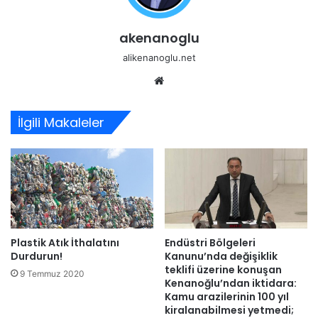
akenanoglu
alikenanoglu.net
Web
sitesi
İlgili Makaleler
Plastik Atık İthalatını
Endüstri Bölgeleri
Durdurun!
Kanunu’nda değişiklik
teklifi üzerine konuşan
9 Temmuz 2020
Kenanoğlu’ndan iktidara:
Kamu arazilerinin 100 yıl
kiralanabilmesi yetmedi;