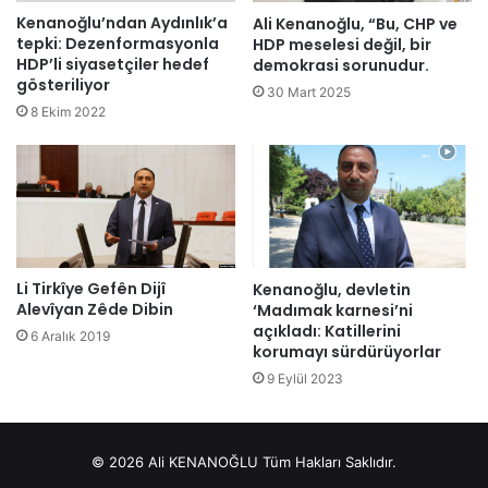
Kenanoğlu’ndan Aydınlık’a
Ali Kenanoğlu, “Bu, CHP ve
tepki: Dezenformasyonla
HDP meselesi değil, bir
HDP’li siyasetçiler hedef
demokrasi sorunudur.
gösteriliyor
30 Mart 2025
8 Ekim 2022
Li Tirkîye Gefên Dijî
Kenanoğlu, devletin
Alevîyan Zêde Dibin
‘Madımak karnesi’ni
açıkladı: Katillerini
6 Aralık 2019
korumayı sürdürüyorlar
9 Eylül 2023
© 2026 Ali KENANOĞLU Tüm Hakları Saklıdır.