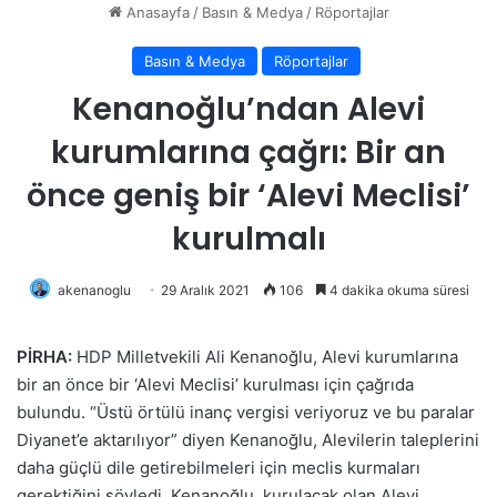
Anasayfa
/
Basın & Medya
/
Röportajlar
Basın & Medya
Röportajlar
Kenanoğlu’ndan Alevi
kurumlarına çağrı: Bir an
önce geniş bir ‘Alevi Meclisi’
kurulmalı
akenanoglu
29 Aralık 2021
106
4 dakika okuma süresi
PİRHA:
HDP Milletvekili Ali Kenanoğlu, Alevi kurumlarına
bir an önce bir ‘Alevi Meclisi’ kurulması için çağrıda
bulundu. “Üstü örtülü inanç vergisi veriyoruz ve bu paralar
Diyanet’e aktarılıyor” diyen Kenanoğlu, Alevilerin taleplerini
daha güçlü dile getirebilmeleri için meclis kurmaları
gerektiğini söyledi. Kenanoğlu, kurulacak olan Alevi