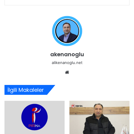
akenanoglu
alikenanoglu.net
Web
sitesi
İlgili Makaleler