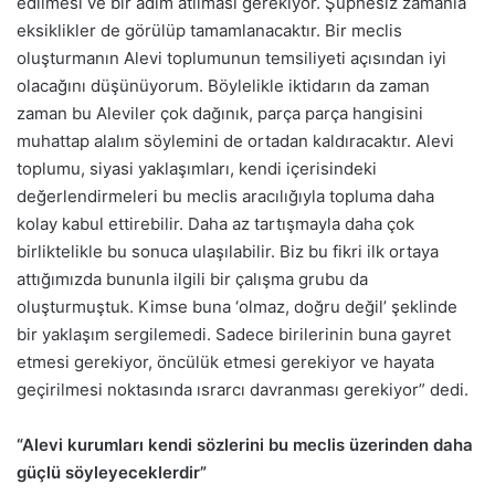
edilmesi ve bir adım atılması gerekiyor. Şüphesiz zamanla
eksiklikler de görülüp tamamlanacaktır. Bir meclis
oluşturmanın Alevi toplumunun temsiliyeti açısından iyi
olacağını düşünüyorum. Böylelikle iktidarın da zaman
zaman bu Aleviler çok dağınık, parça parça hangisini
muhattap alalım söylemini de ortadan kaldıracaktır. Alevi
toplumu, siyasi yaklaşımları, kendi içerisindeki
değerlendirmeleri bu meclis aracılığıyla topluma daha
kolay kabul ettirebilir. Daha az tartışmayla daha çok
birliktelikle bu sonuca ulaşılabilir. Biz bu fikri ilk ortaya
attığımızda bununla ilgili bir çalışma grubu da
oluşturmuştuk. Kimse buna ‘olmaz, doğru değil’ şeklinde
bir yaklaşım sergilemedi. Sadece birilerinin buna gayret
etmesi gerekiyor, öncülük etmesi gerekiyor ve hayata
geçirilmesi noktasında ısrarcı davranması gerekiyor” dedi.
“Alevi kurumları kendi sözlerini bu meclis üzerinden daha
güçlü söyleyeceklerdir”