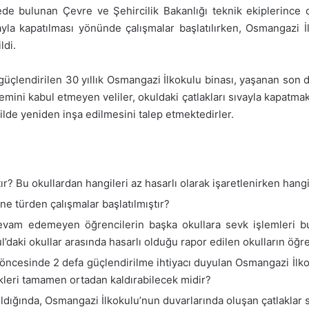
e bulunan Çevre ve Şehircilik Bakanlığı teknik ekiplerince o
vayla kapatılması yönünde çalışmalar başlatılırken, Osmangazi
ldi.
güçlendirilen 30 yıllık Osmangazi İlkokulu binası, yaşanan son
şlemini kabul etmeyen veliler, okuldaki çatlakları sıvayla kapatm
ilde yeniden inşa edilmesini talep etmektedirler.
r? Bu okullardan hangileri az hasarlı olarak işaretlenirken hangil
 ne türden çalışmalar başlatılmıştır?
devam edemeyen öğrencilerin başka okullara sevk işlemleri b
l’daki okullar arasında hasarlı olduğu rapor edilen okulların öğre
cesinde 2 defa güçlendirilme ihtiyacı duyulan Osmangazi İlkoku
skleri tamamen ortadan kaldırabilecek midir?
ldığında, Osmangazi İlkokulu’nun duvarlarında oluşan çatlaklar 