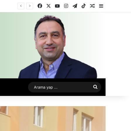
Facebook
X
YouTube
Instagram
Telegram
TikTok
Rastgele Makale
Kenar Bölme
Arama
yap
...