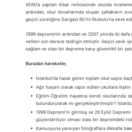
AFAD’a yapılan ihbar neticesinde okulda incelemed
ardından, okul duvarlarında oluşan çatlakların sı
geçici süreliğine Sarıgazi 60.Yıl İlkokulu’na sevk edi
1999 depreminin ardından ve 2007 yılında iki defa 
velileri son derece tedirgin etmiştir. Geçici sevk i
sağlam ve olası bir depreme karşı güvenlikli bir şek
Buradan hareketle;
İstanbul’da hasar gören toplam okul sayısı kaçtı
Ağır hasarlı olarak rapor edilen okullara ilişkin
Eğitim-Öğretim hayatına kendi okullarında 
bulundurularak mı gerçekleştirilmiştir? İstanbu
1999 Depremi’ni görmüş ve 26 Eylül Depremi ön
güçlendiriliyor olması olası bir depremdeki ri
Kamuoyuna yansıyan fotoğraflara dikkatle bakı