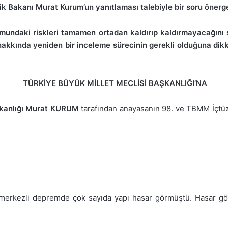
lik Bakanı Murat Kurum’un yanıtlaması talebiyle bir soru öner
umundaki riskleri tamamen ortadan kaldırıp kaldırmayacağını
l hakkında yeniden bir inceleme sürecinin gerekli olduğuna di
TÜRKİYE BÜYÜK MİLLET MECLİSİ BAŞKANLIĞI’NA
akanlığı Murat KURUM
tarafından anayasanın 98. ve TBMM İçtüz
i merkezli depremde çok sayıda yapı hasar görmüştü. Hasar gö