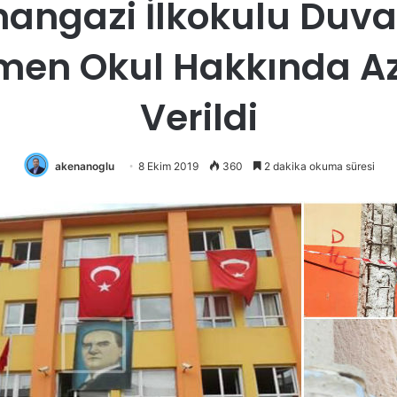
ngazi İlkokulu Duva
men Okul Hakkında Az
Verildi
akenanoglu
8 Ekim 2019
360
2 dakika okuma süresi