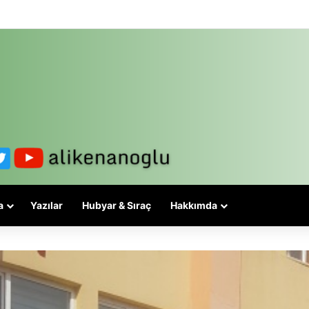
lesi 3-5 valiyle çözülmez, bu bir eşit yurttaşlık sorunudur!
a
Yazılar
Hubyar & Sıraç
Hakkımda