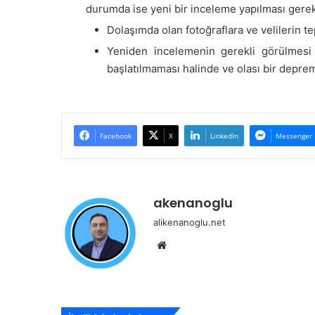
durumda ise yeni bir inceleme yapılması gerekli
Dolaşımda olan fotoğraflara ve velilerin 
Yeniden incelemenin gerekli görülmesi 
başlatılmaması halinde ve olası bir depre
Facebook
X
LinkedIn
Messenger
akenanoglu
alikenanoglu.net
Web
sitesi