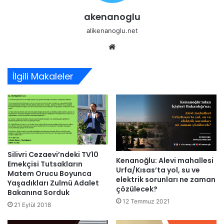
akenanoglu
alikenanoglu.net
Web
sitesi
İlgili Makaleler
Silivri Cezaevi’ndeki TV10
Kenanoğlu: Alevi mahallesi
Emekçisi Tutsakların
Urfa/Kısas’ta yol, su ve
Matem Orucu Boyunca
elektrik sorunları ne zaman
Yaşadıkları Zulmü Adalet
çözülecek?
Bakanına Sorduk
12 Temmuz 2021
21 Eylül 2018