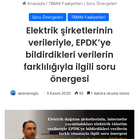
Anasayfa
/
TBMM Faaliyetleri
/
Soru Önergeleri
Soru Önergeleri
TBMM Faaliyetleri
Elektrik şirketlerinin
verileriyle, EPDK’ye
bildirdikleri verilerin
farklılığıyla ilgili soru
önergesi
akenanoglu
5 Kasım 2020
92
1 dakika okuma süresi