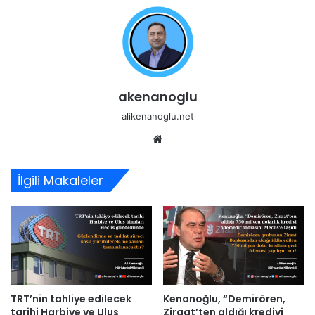
akenanoglu
alikenanoglu.net
Web
sitesi
İlgili Makaleler
TRT’nin tahliye edilecek
Kenanoğlu, “Demirören,
tarihi Harbiye ve Ulus
Ziraat’ten aldığı krediyi