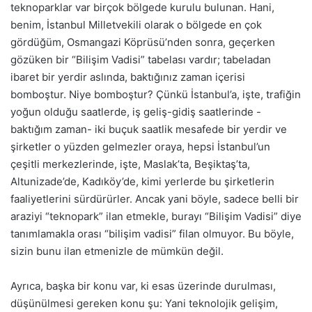
teknoparklar var birçok bölgede kurulu bulunan. Hani,
benim, İstanbul Milletvekili olarak o bölgede en çok
gördüğüm, Osmangazi Köprüsü’nden sonra, geçerken
gözüken bir “Bilişim Vadisi” tabelası vardır; tabeladan
ibaret bir yerdir aslında, baktığınız zaman içerisi
bomboştur. Niye bomboştur? Çünkü İstanbul’a, işte, trafiğin
yoğun olduğu saatlerde, iş geliş-gidiş saatlerinde -
baktığım zaman- iki buçuk saatlik mesafede bir yerdir ve
şirketler o yüzden gelmezler oraya, hepsi İstanbul’un
çeşitli merkezlerinde, işte, Maslak’ta, Beşiktaş’ta,
Altunizade’de, Kadıköy’de, kimi yerlerde bu şirketlerin
faaliyetlerini sürdürürler. Ancak yani böyle, sadece belli bir
araziyi “teknopark” ilan etmekle, burayı “Bilişim Vadisi” diye
tanımlamakla orası “bilişim vadisi” filan olmuyor. Bu böyle,
sizin bunu ilan etmenizle de mümkün değil.
Ayrıca, başka bir konu var, ki esas üzerinde durulması,
düşünülmesi gereken konu şu: Yani teknolojik gelişim,