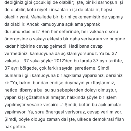
dediğiniz gibi çocuk işi de olabilir; işte, bir iki sarhoşun işi
de olabilir, kötü niyetli insanların işi de olabilir; hepsi
olabilir yani. Mahallede biri birini çekememiştir de yapmış
da olabilir. Ancak kamuoyuna açıklama yapmak
durumundasınız.” Ben her seferinde, her vakada o soru
önergesine o vakayı ekleyip bir daha veriyorum ve bugüne
kadar hiçbirine cevap gelmedi. Hadi bana cevap
vermediniz, kamuoyuna da açıklamıyorsunuz. Ya bu 37
vakada… 37 vaka şöyle: 2012’den bu tarafa 37 ayrı tarihte,
37 ayrı bölgede, çok farklı sayıda işaretleme. Şimdi,
bunlarla ilgili kamuoyuna bir açıklama yaparsınız, dersiniz
ki: “Ya, bakın, bundan endişe duymayın yurttaşlarımız,
netice itibarıyla bu, şu şu sebeplerden dolayı olmuştur,
yapan kişi gözaltına alınmıştır, hakkında şöyle bir işlem
yapılmıştır vesaire vesaire…” Şimdi, bütün bu açıklamalar
yapılmıyor. Ya, soru önergesi veriyoruz, cevap verilmiyor.
Şimdi, böyle olduğu zaman da işte, ülkede demokrasi filan
hak getire.