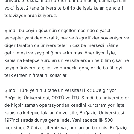
üniversite okusam da nereleri bitirsem de iş bulma şansım
yok.” İşte, 2 tane üniversite bitirip de işsiz kalan gençleri
televizyonlarda izliyoruz.
Şimdi, bu beyin göçünün engellenmesinde siyasal
sebepler yani demokratik, hak ve özgürlükler söyleniyor ve
diğer taraftan da üniversitelerin cazibe merkezi hâline
getirilmesi ve saygınlığının artırılması öneriliyor. İşte,
kapısına kelepçe vurulan üniversitelerden ne bilim çıkar ne
saygın üniversite çıkar ve buradaki gençler de bu ülkeyi
terk etmenin fırsatını kollarlar.
Şimdi, Türkiye’nin 3 tane üniversitesi ilk 500’e giriyor:
Boğaziçi Üniversitesi, ODTÜ ve İTÜ. Şimdi, bu üniversiteler
de hiçbir zaman operasyondan kendini kurtaramıyor, işte,
kapısına kelepçe takılan üniversite, Boğaziçi Üniversitesi
197’nci sırada dünya genelinde. Yani sadece ilk 500
içerisinde 3 üniversitemiz var, bunlardan birincisi Boğaziçi