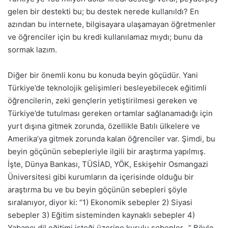
gelen bir destekti bu; bu destek nerede kullanıldı? En
azından bu internete, bilgisayara ulaşamayan öğretmenler
ve öğrenciler için bu kredi kullanılamaz mıydı; bunu da
sormak lazım.
Diğer bir önemli konu bu konuda beyin göçüdür. Yani
Türkiye’de teknolojik gelişimleri besleyebilecek eğitimli
öğrencilerin, zeki gençlerin yetiştirilmesi gereken ve
Türkiye’de tutulması gereken ortamlar sağlanamadığı için
yurt dışına gitmek zorunda, özellikle Batılı ülkelere ve
Amerika’ya gitmek zorunda kalan öğrenciler var. Şimdi, bu
beyin göçünün sebepleriyle ilgili bir araştırma yapılmış.
İşte, Dünya Bankası, TÜSİAD, YÖK, Eskişehir Osmangazi
Üniversitesi gibi kurumların da içerisinde olduğu bir
araştırma bu ve bu beyin göçünün sebepleri şöyle
sıralanıyor, diyor ki: “1) Ekonomik sebepler 2) Siyasi
sebepler 3) Eğitim sisteminden kaynaklı sebepler 4)
Yabancı dil eğitimi isteği üzerine kurulu sebepler…” Böyle