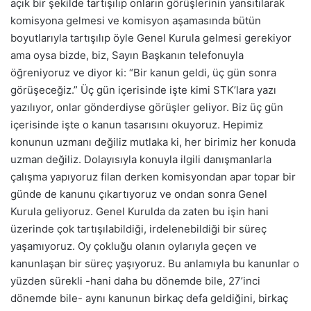
açık bir şekilde tartışılıp onların görüşlerinin yansıtılarak
komisyona gelmesi ve komisyon aşamasında bütün
boyutlarıyla tartışılıp öyle Genel Kurula gelmesi gerekiyor
ama oysa bizde, biz, Sayın Başkanın telefonuyla
öğreniyoruz ve diyor ki: “Bir kanun geldi, üç gün sonra
görüşeceğiz.” Üç gün içerisinde işte kimi STK’lara yazı
yazılıyor, onlar gönderdiyse görüşler geliyor. Biz üç gün
içerisinde işte o kanun tasarısını okuyoruz. Hepimiz
konunun uzmanı değiliz mutlaka ki, her birimiz her konuda
uzman değiliz. Dolayısıyla konuyla ilgili danışmanlarla
çalışma yapıyoruz filan derken komisyondan apar topar bir
günde de kanunu çıkartıyoruz ve ondan sonra Genel
Kurula geliyoruz. Genel Kurulda da zaten bu işin hani
üzerinde çok tartışılabildiği, irdelenebildiği bir süreç
yaşamıyoruz. Oy çokluğu olanın oylarıyla geçen ve
kanunlaşan bir süreç yaşıyoruz. Bu anlamıyla bu kanunlar o
yüzden sürekli -hani daha bu dönemde bile, 27’inci
dönemde bile- aynı kanunun birkaç defa geldiğini, birkaç