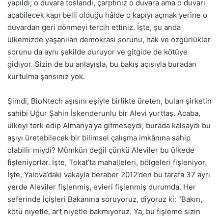
yapıldı; o duvara toslandı, çarptınız o duvara ama o duvarı
açabilecek kapı belli olduğu hâlde o kapıyı açmak yerine o
duvardan geri dönmeyi tercih ettiniz. İşte, şu anda
ülkemizde yaşanılan demokrasi sorunu, hak ve özgürlükler
sorunu da aynı şekilde duruyor ve gitgide de kötüye
gidiyor. Sizin de bu anlayışla, bu bakış açısıyla buradan
kurtulma şansınız yok.
Şimdi, BioNtech aşısını eşiyle birlikte üreten, bulan şirketin
sahibi Uğur Şahin İskenderunlu bir Alevi yurttaş. Acaba,
ülkeyi terk edip Almanya’ya gitmeseydi, burada kalsaydı bu
aşıyı üretebilecek bir bilimsel çalışma imkânına sahip
olabilir miydi? Mümkün değil çünkü Aleviler bu ülkede
fişleniyorlar. İşte, Tokat’ta mahalleleri, bölgeleri fişleniyor.
İşte, Yalova’daki vakayla beraber 2012’den bu tarafa 37 ayrı
yerde Aleviler fişlenmiş, evleri fişlenmiş durumda. Her
seferinde İçişleri Bakanına soruyoruz, diyoruz ki: “Bakın,
kötü niyetle, art niyetle bakmıyoruz. Ya, bu fişleme sizin