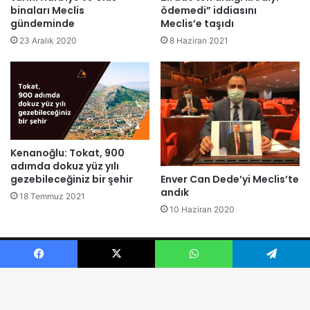
binaları Meclis
ödemedi” iddiasını
gündeminde
Meclis’e taşıdı
23 Aralık 2020
8 Haziran 2021
Kenanoğlu: Tokat, 900
adımda dokuz yüz yılı
Enver Can Dede’yi Meclis’te
gezebileceğiniz bir şehir
andık
18 Temmuz 2021
10 Haziran 2020
© 2026 Ali KENANOĞLU Tüm Hakları Saklıdır.
Facebook
X
WhatsApp
Telegram
Facebook
X
YouTube
Instagram
Telegram
TikTok