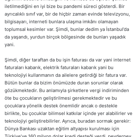
iletilmediğini en iyi bize bu pandemi süreci gösterdi. Bir
ayrıcalıklı sınıf var, bir de hiçbir zaman evinde televizyonu,
bilgisayarı, interneti bunlara ulaşma imkânı olamayan
toplumsal kesimler var. Şimdi, bunlar dedim ya İstanbul’da
da yaşandı, yurdun birçok bölgesinde de bunları yaşadık
yani.
Şimdi, diğer taraftan da bu işin faturası da var yani internet
faturaları kabarık, elektrik faturaları kabarık yani bu
teknolojiyi kullanmanın da ailelere getirdiği bir fatura var.
Bütün bunlar da bizim önümüzde duran sorunlar olarak
gözükmektedir. Bu anlamıyla şirketlere vergi indiriminden
öte bu çocukların geliştirilmesi gerekmektedir ve bu
çocuklara yönelik destek önemlidir ancak o destekle
birlikte, bu çocuklar bilimsel katkılar içinde yer alabilirler ve
teknolojiyi geliştirebilirler. Ayrıca, buradan sormak gerekir:
Dünya Bankası uzaktan eğitim altyapısı kurulması için
Türkiye’ye 160 milyon dolar kredi desteği verdi, peyderpey