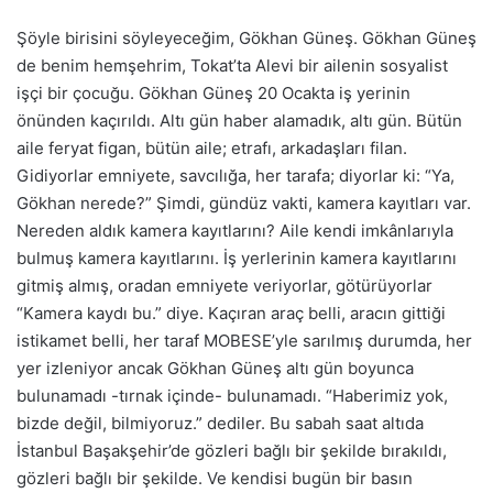
Şöyle birisini söyleyeceğim, Gökhan Güneş. Gökhan Güneş
de benim hemşehrim, Tokat’ta Alevi bir ailenin sosyalist
işçi bir çocuğu. Gökhan Güneş 20 Ocakta iş yerinin
önünden kaçırıldı. Altı gün haber alamadık, altı gün. Bütün
aile feryat figan, bütün aile; etrafı, arkadaşları filan.
Gidiyorlar emniyete, savcılığa, her tarafa; diyorlar ki: “Ya,
Gökhan nerede?” Şimdi, gündüz vakti, kamera kayıtları var.
Nereden aldık kamera kayıtlarını? Aile kendi imkânlarıyla
bulmuş kamera kayıtlarını. İş yerlerinin kamera kayıtlarını
gitmiş almış, oradan emniyete veriyorlar, götürüyorlar
“Kamera kaydı bu.” diye. Kaçıran araç belli, aracın gittiği
istikamet belli, her taraf MOBESE’yle sarılmış durumda, her
yer izleniyor ancak Gökhan Güneş altı gün boyunca
bulunamadı -tırnak içinde- bulunamadı. “Haberimiz yok,
bizde değil, bilmiyoruz.” dediler. Bu sabah saat altıda
İstanbul Başakşehir’de gözleri bağlı bir şekilde bırakıldı,
gözleri bağlı bir şekilde. Ve kendisi bugün bir basın