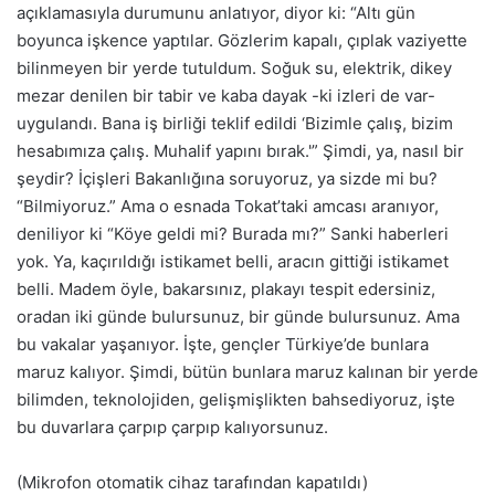
açıklamasıyla durumunu anlatıyor, diyor ki: “Altı gün
boyunca işkence yaptılar. Gözlerim kapalı, çıplak vaziyette
bilinmeyen bir yerde tutuldum. Soğuk su, elektrik, dikey
mezar denilen bir tabir ve kaba dayak -ki izleri de var-
uygulandı. Bana iş birliği teklif edildi ‘Bizimle çalış, bizim
hesabımıza çalış. Muhalif yapını bırak.'” Şimdi, ya, nasıl bir
şeydir? İçişleri Bakanlığına soruyoruz, ya sizde mi bu?
“Bilmiyoruz.” Ama o esnada Tokat’taki amcası aranıyor,
deniliyor ki “Köye geldi mi? Burada mı?” Sanki haberleri
yok. Ya, kaçırıldığı istikamet belli, aracın gittiği istikamet
belli. Madem öyle, bakarsınız, plakayı tespit edersiniz,
oradan iki günde bulursunuz, bir günde bulursunuz. Ama
bu vakalar yaşanıyor. İşte, gençler Türkiye’de bunlara
maruz kalıyor. Şimdi, bütün bunlara maruz kalınan bir yerde
bilimden, teknolojiden, gelişmişlikten bahsediyoruz, işte
bu duvarlara çarpıp çarpıp kalıyorsunuz.
(Mikrofon otomatik cihaz tarafından kapatıldı)