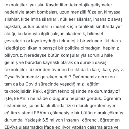
teknolojileri yer alır. Kaydedilen teknolojik gelişmeler
nedeniyle atom bombaları, uzun menzilli füzeler, kimyasal
silahlar, kitle imha silahları, nükleer silahlar, insansız savaş
uçakları, bütün bunların insanlık için tehlikeli sınıflarda yer
aldığı, bu konuyla ilgili çalışan akademik, bilimsel
çevrelerin ortaya koyduğu teknolojik bir vakıadır. İktidarın
izlediği politikanın barışçıl bir politika olmadığını hepimiz
biliyoruz. Neredeyse bütün komşularıyla sorunlu hâle
gelmiş ve buradan kaynaklı olarak da sürekli savaş
teknolojileri üzerinden övünen bir iktidarla karşı karşıyayız.
Oysa övünmemiz gereken nedir? Övünmemiz gereken -
tam da bu Covid sürecinde yaşadığımız- eğitim
teknolojisidir. Peki, eğitim teknolojisinde ne durumdayız?
İşte, EBA’nın ne hâlde olduğunu hepimiz gördük. Öğrenim
sistemimiz, şu anda okullarda fiziki olarak görülemeyen
eğitim sistemi EBA’nın çökmesiyle bir bütün olarak çökmüş
durumda. Yaklaşık 6,5 milyon insanın -öğrenci, öğretmen-
EBA’ya ulaşamadığı ifade ediliyor yapılan çalışmalarda ve