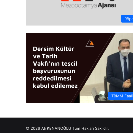
Röpo
TBMM Faaliy
© 2026 Ali KENANOĞLU Tüm Hakları Saklıdır.