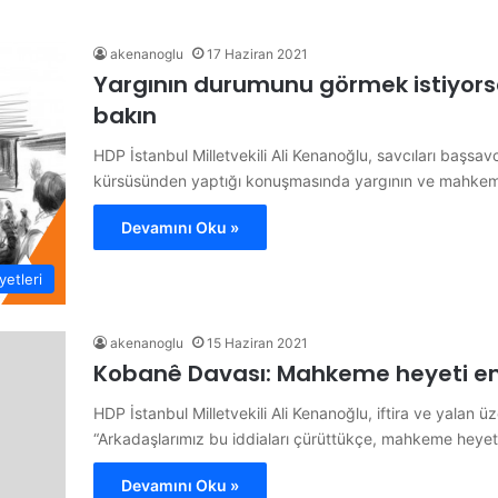
akenanoglu
17 Haziran 2021
Yargının durumunu görmek istiyor
bakın
HDP İstanbul Milletvekili Ali Kenanoğlu, savcıları başsavc
kürsüsünden yaptığı konuşmasında yargının ve mahke
Devamını Oku »
etleri
akenanoglu
15 Haziran 2021
Kobanê Davası: Mahkeme heyeti emi
HDP İstanbul Milletvekili Ali Kenanoğlu, iftira ve yalan 
“Arkadaşlarımız bu iddiaları çürüttükçe, mahkeme heye
Devamını Oku »