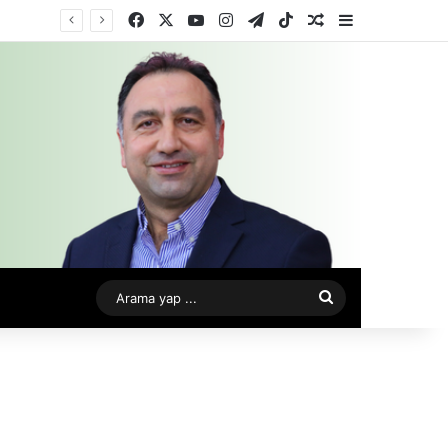
Facebook
X
YouTube
Instagram
Telegram
TikTok
Rastgele Makale
Kenar Bölme
Arama
yap
...