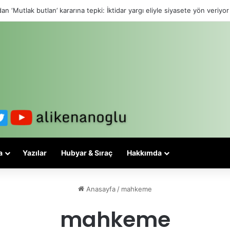
an ‘Mutlak butlan’ kararına tepki: İktidar yargı eliyle siyasete yön veriyor
a
Yazılar
Hubyar & Sıraç
Hakkımda
Anasayfa
/
mahkeme
mahkeme