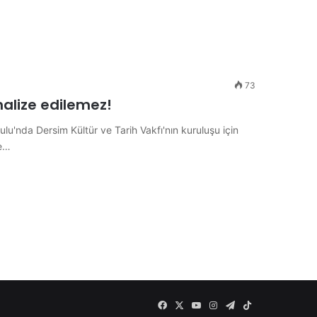
73
nalize edilemez!
lu'nda Dersim Kültür ve Tarih Vakfı'nın kuruluşu için
ne…
Facebook
X
YouTube
Instagram
Telegram
TikTok