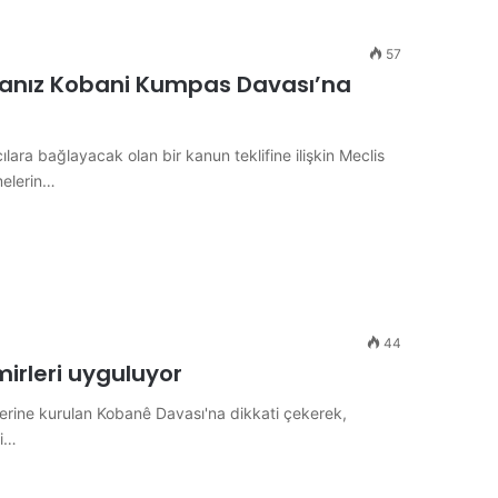
57
sanız Kobani Kumpas Davası’na
ılara bağlayacak olan bir kanun teklifine ilişkin Meclis
melerin…
44
rleri uyguluyor
üzerine kurulan Kobanê Davası'na dikkati çekerek,
ti…