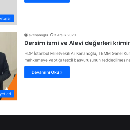
rtajlar
akenanoglu
3 Aralık 2020
Dersim ismi ve Alevi değerleri krimi
HDP İstanbul Milletvekili Ali Kenanoğlu, TBMM Genel Kuru
mahkemeye yaptığı tescil başvurusunun reddedilmesi
Devamını Oku »
etleri