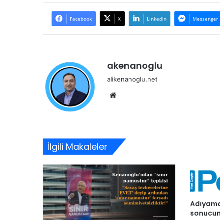
Facebook
X
LinkedIn
Messenger
akenanoglu
alikenanoglu.net
Web
sitesi
İlgili Makaleler
Adıyama
sonucun