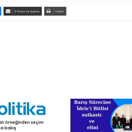
E-Posta ile paylaş
Yazdır
n örneğinden seçim
a bakış