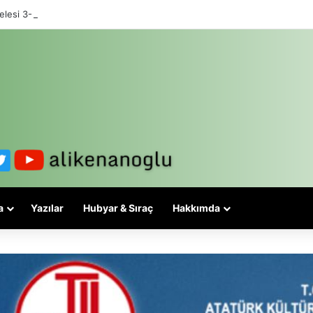
lesi 3-5 valiyle çözülmez, bu bir eşit yurttaşlık sorunudur!
a
Yazılar
Hubyar & Sıraç
Hakkımda