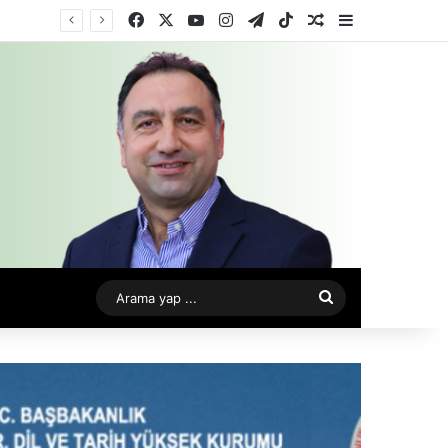
Facebook
X
YouTube
Instagram
Telegram
TikTok
Rastgele Makale
Kenar Bölme
Arama
yap
...