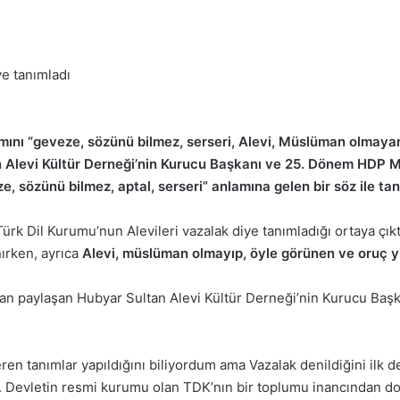
ını “geveze, sözünü bilmez, serseri, Alevi, Müslüman olmayan,
 Alevi Kültür Derneği’nin Kurucu Başkanı ve 25. Dönem HDP Mil
, sözünü bilmez, aptal, serseri” anlamına gelen bir söz ile ta
Türk Dil Kurumu’nun Alevileri vazalak diye tanımladığı ortaya çıkt
ırken, ayrıca
Alevi, müslüman olmayıp, öyle görünen ve oruç y
an paylaşan Hubyar Sultan Alevi Kültür Derneği’nin Kurucu Başk
eren tanımlar yapıldığını biliyordum ama Vazalak denildiğini ilk 
. Devletin resmi kurumu olan TDK’nın bir toplumu inancından dol