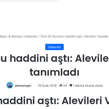
Basın & Medya
/
Haberler
/
Türk Dil Kurumu haddini aştı: Alevileri Vazalak
Haberler
 haddini aştı: Alevil
tanımladı
akenanoglu
19 Ocak 2018
34
1 dakika okuma süresi
addini aştı: Alevileri