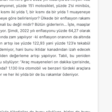
amyonet, yüzde 15’i motosiklet, yüzde 2’si minibüs,
 kısmı iki yılda 1, bir kısmı da bir yılda 1 muayeneye
neye göre belirleniyor? Ülkede bir enflasyon rakamı
mali bu değil midir? Bütün giderlerin… İşte, maaşlar
yor. Şimdi, 2022 yılı enflasyonu yüzde 64,27 olarak
nda zam yapılıyor -ki enflasyon oranının da altında
in artışı ise yüzde 122,93 yani yüzde 123’e tekabül
h edemiyor, hani bunu iktidar kanadından izah edecek
niden değerleme artışı yapılıyor. Tabii, bu yeniden
u söylüyor: “Araç muayeneleri on dakika içerisinde,
mda? 1.130 lira otomobil ve benzeri türdeki araçlara
 ve her iki yılda bir de bu rakamlar ödeniyor.
yle tüketiciler de bunu söylüyor, bizler de bunu