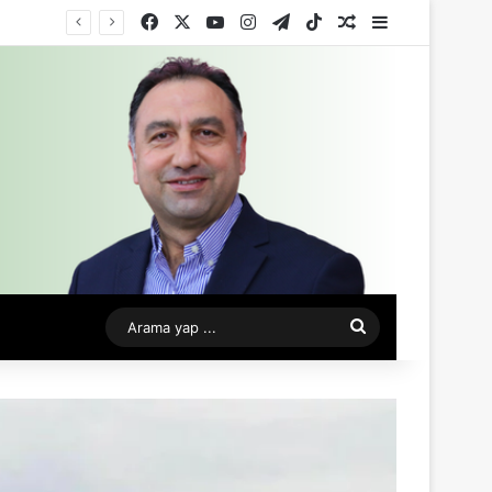
Facebook
X
YouTube
Instagram
Telegram
TikTok
Rastgele Makale
Kenar Bölme
Arama
yap
...