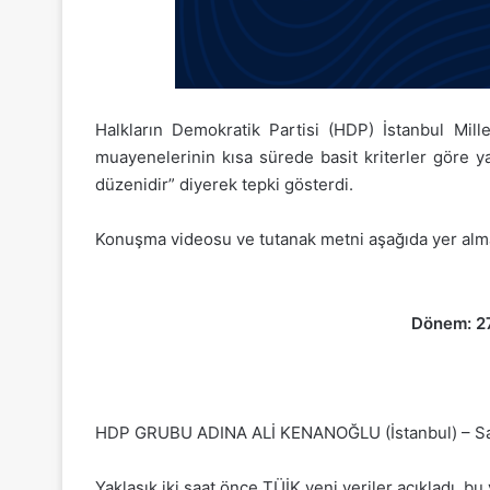
Halkların Demokratik Partisi (HDP) İstanbul Mill
muayenelerinin kısa sürede basit kriterler göre y
düzenidir” diyerek tepki gösterdi.
Konuşma videosu ve tutanak metni aşağıda yer alma
Dönem: 27
HDP GRUBU ADINA ALİ KENANOĞLU (İstanbul) – Sayı
Yaklaşık iki saat önce TÜİK yeni veriler açıkladı, bu 