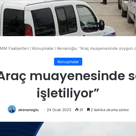
MM Faaliyetleri
/
Konuşmalar
/
Kenanoğlu: “Araç muayenesinde soygun düz
Konuşmalar
“Araç muayenesinde s
işletiliyor”
akenanoglu
24 Ocak 2023
91
2 dakika okuma süresi