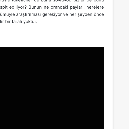
spit ediliyor? Bunun ne orandaki payları, nerelere
n tümüyle araştırılması gerekiyor ve her şeyden önce
r bir tarafı yoktur.