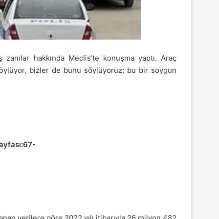
hiş zamlar hakkında Meclis’te konuşma yaptı. Araç
söylüyor, bizler de bunu söylüyoruz; bu bir soygun
ayfası:67-
klanan verilere göre 2022 yılı itibarıyla 26 milyon 482