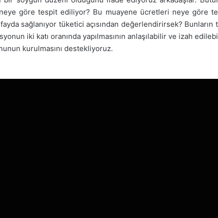
neye göre tespit ediliyor? Bu muayene ücretleri neye göre te
bir fayda sağlanıyor tüketici açısından değerlendirirsek? Bunları
yonun iki katı oranında yapılmasının anlaşılabilir ve izah edilebili
nunun kurulmasını destekliyoruz.