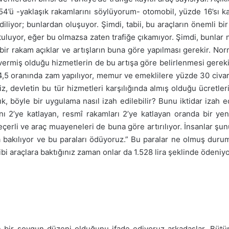
 54’ü -yaklaşık rakamlarını söylüyorum- otomobil, yüzde 16’sı k
iliyor; bunlardan oluşuyor. Şimdi, tabii, bu araçların önemli bir
tuluyor, eğer bu olmazsa zaten trafiğe çıkamıyor. Şimdi, bunlar 
ir rakam açıklar ve artışların buna göre yapılması gerekir. Nor
 vermiş olduğu hizmetlerin de bu artışa göre belirlenmesi gereki
4,5 oranında zam yapılıyor, memur ve emeklilere yüzde 30 civarı
, devletin bu tür hizmetleri karşılığında almış olduğu ücretler
flık, böyle bir uygulama nasıl izah edilebilir? Bunu iktidar iza
nını 2’ye katlayan, resmî rakamları 2’ye katlayan oranda bir ye
erli ve araç muayeneleri de buna göre artırılıyor. İnsanlar şun
lara bakılıyor ve bu paraları ödüyoruz.” Bu paralar ne olmuş duru
i araçlara baktığınız zaman onlar da 1.528 lira şeklinde ödeniyor
ir soygun düzeni olduğunu ifade ediyoruz arkadaşlar. Bütünü