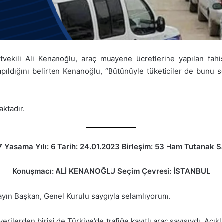
etvekili Ali Kenanoğlu, araç muayene ücretlerine yapılan fa
apıldığını belirten Kenanoğlu, “Bütünüyle tüketiciler de bunu 
ktadır.
 Yasama Yılı: 6 Tarih: 24.01.2023 Birleşim: 53 Ham Tutanak S
Konuşmacı: ALİ KENANOĞLU Seçim Çevresi: İSTANBUL
n Başkan, Genel Kurulu saygıyla selamlıyorum.
verilerden birisi de Türkiye’de trafiğe kayıtlı araç sayısıydı. Açı