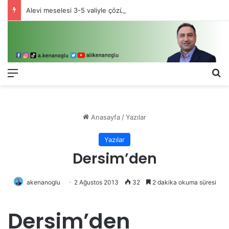
Alevi meselesi 3-5 valiyle çözülmez, bu bir eşit yurttaşlık sorunudur!
Menü
Ar
Anasayfa
/
Yazılar
Yazılar
Dersim’den
akenanoglu
2 Ağustos 2013
32
2 dakika okuma süresi
Dersim’den