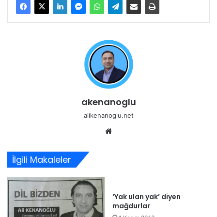
akenanoglu
alikenanoglu.net
Web
sitesi
İlgili Makaleler
‘Yak ulan yak’ diyen
mağdurlar