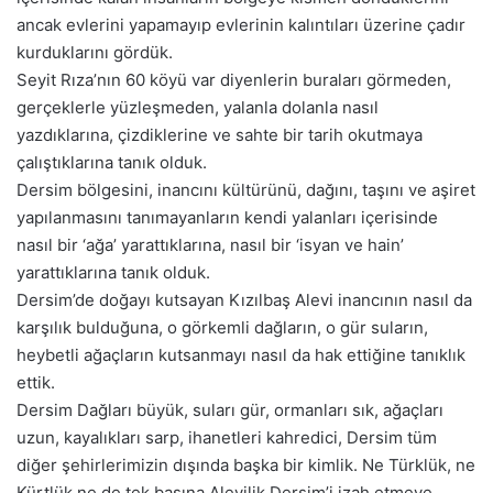
ancak evlerini yapamayıp evlerinin kalıntıları üzerine çadır
kurduklarını gördük.
Seyit Rıza’nın 60 köyü var diyenlerin buraları görmeden,
gerçeklerle yüzleşmeden, yalanla dolanla nasıl
yazdıklarına, çizdiklerine ve sahte bir tarih okutmaya
çalıştıklarına tanık olduk.
Dersim bölgesini, inancını kültürünü, dağını, taşını ve aşiret
yapılanmasını tanımayanların kendi yalanları içerisinde
nasıl bir ‘ağa’ yarattıklarına, nasıl bir ‘isyan ve hain’
yarattıklarına tanık olduk.
Dersim’de doğayı kutsayan Kızılbaş Alevi inancının nasıl da
karşılık bulduğuna, o görkemli dağların, o gür suların,
heybetli ağaçların kutsanmayı nasıl da hak ettiğine tanıklık
ettik.
Dersim Dağları büyük, suları gür, ormanları sık, ağaçları
uzun, kayalıkları sarp, ihanetleri kahredici, Dersim tüm
diğer şehirlerimizin dışında başka bir kimlik. Ne Türklük, ne
Kürtlük ne de tek başına Alevilik Dersim’i izah etmeye