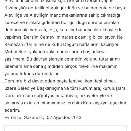
Alevi inancından uzaklaştıkça, Dersim’i Dersim yapan
Kızılbaşlığı gericilik olarak gördüğü ve bu nedenle de başta
Aleviliğe ve Aleviliğin inanç mekanlarına sahip çıkmadığı
sürece ve oralara gidenleri hor gördüğü sürece buraları
dolduracak menfaatçiler, çıkarcılar bulunacaktır ki öyle de
yapılmış. Dersim Cemevi minaresiz cami gibi çalışıyor. Ne
Ramazan iftarını ne de Kutlu Doğum haftalarını kaçırıyor.
Mübarekler yakında vakit namazlarına başlarlarsa
şaşırmam. Bu davranışlarıyla cennetin yolunu tutarlar mı
bilemem ama daha şimdiden birçok mevkii ve makamın
yolunu tutmuş durumdalar.
Dersim’e bizi davet eden başta festival komitesi olmak
üzere Belediye Başkanlığına ve tüm kurumlara, kuruluşlara,
Dersim’in tüm coğrafyasını tarihiyle, hikayeleriyle ve
anılarıyla aktaran mihmanımız İbrahim Karakaya’ya teşekkür
ederim.
Evrensel Gazetesi / 02 Ağustos 2013