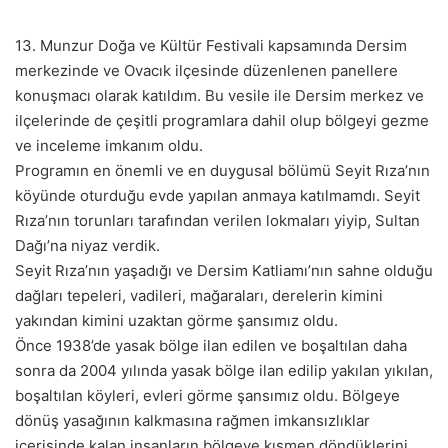
13. Munzur Doğa ve Kültür Festivali kapsamında Dersim
merkezinde ve Ovacık ilçesinde düzenlenen panellere
konuşmacı olarak katıldım. Bu vesile ile Dersim merkez ve
ilçelerinde de çeşitli programlara dahil olup bölgeyi gezme
ve inceleme imkanım oldu.
Programın en önemli ve en duygusal bölümü Seyit Rıza’nın
köyünde oturduğu evde yapılan anmaya katılmamdı. Seyit
Rıza’nın torunları tarafından verilen lokmaları yiyip, Sultan
Dağı’na niyaz verdik.
Seyit Rıza’nın yaşadığı ve Dersim Katliamı’nın sahne olduğu
dağları tepeleri, vadileri, mağaraları, derelerin kimini
yakından kimini uzaktan görme şansımız oldu.
Önce 1938’de yasak bölge ilan edilen ve boşaltılan daha
sonra da 2004 yılında yasak bölge ilan edilip yakılan yıkılan,
boşaltılan köyleri, evleri görme şansımız oldu. Bölgeye
dönüş yasağının kalkmasına rağmen imkansızlıklar
içerisinde kalan insanların bölgeye kısmen döndüklerini