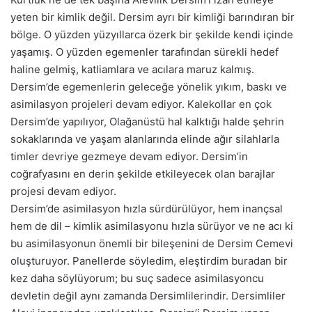
yeten bir kimlik değil. Dersim ayrı bir kimliği barındıran bir
bölge. O yüzden yüzyıllarca özerk bir şekilde kendi içinde
yaşamış. O yüzden egemenler tarafından sürekli hedef
haline gelmiş, katliamlara ve acılara maruz kalmış.
Dersim’de egemenlerin geleceğe yönelik yıkım, baskı ve
asimilasyon projeleri devam ediyor. Kalekollar en çok
Dersim’de yapılıyor, Olağanüstü hal kalktığı halde şehrin
sokaklarında ve yaşam alanlarında elinde ağır silahlarla
timler devriye gezmeye devam ediyor. Dersim’in
coğrafyasını en derin şekilde etkileyecek olan barajlar
projesi devam ediyor.
Dersim’de asimilasyon hızla sürdürülüyor, hem inançsal
hem de dil – kimlik asimilasyonu hızla sürüyor ve ne acı ki
bu asimilasyonun önemli bir bileşenini de Dersim Cemevi
oluşturuyor. Panellerde söyledim, eleştirdim buradan bir
kez daha söylüyorum; bu suç sadece asimilasyoncu
devletin değil aynı zamanda Dersimlilerindir. Dersimliler