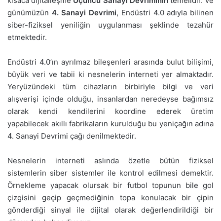
kısaca dijitalleşme
Üçüncü Sanayi Devriminin
temelidir. Ve
günümüzün
4. Sanayi Devrimi
, Endüstri 4.0 adıyla bilinen
siber-fiziksel yeniliğin uygulanması şeklinde tezahür
etmektedir.
Endüstri 4.0’ın ayrılmaz bileşenleri arasında bulut bilişimi,
büyük veri ve tabii ki nesnelerin interneti yer almaktadır.
Yeryüzündeki tüm cihazların birbiriyle bilgi ve veri
alışverişi içinde olduğu, insanlardan neredeyse bağımsız
olarak kendi kendilerini koordine ederek üretim
yapabilecek akıllı fabrikaların kurulduğu bu yeniçağın adına
4. Sanayi Devrimi çağı denilmektedir.
Nesnelerin interneti aslında özetle bütün fiziksel
sistemlerin siber sistemler ile kontrol edilmesi demektir.
Örnekleme yapacak olursak bir futbol topunun bile gol
çizgisini geçip geçmediğinin topa konulacak bir çipin
gönderdiği sinyal ile dijital olarak değerlendirildiği bir