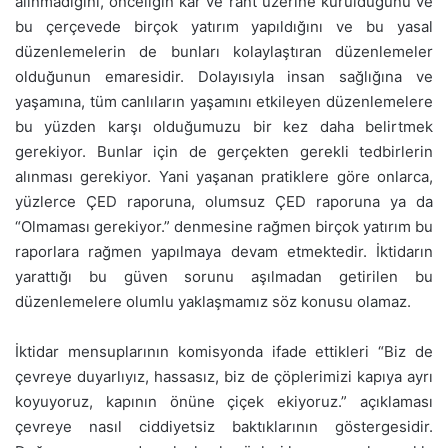
alınmadığını, önceliğin kâr ve rant üzerine kurulduğunu ve
bu çerçevede birçok yatırım yapıldığını ve bu yasal
düzenlemelerin de bunları kolaylaştıran düzenlemeler
olduğunun emaresidir. Dolayısıyla insan sağlığına ve
yaşamına, tüm canlıların yaşamını etkileyen düzenlemelere
bu yüzden karşı olduğumuzu bir kez daha belirtmek
gerekiyor. Bunlar için de gerçekten gerekli tedbirlerin
alınması gerekiyor. Yani yaşanan pratiklere göre onlarca,
yüzlerce ÇED raporuna, olumsuz ÇED raporuna ya da
“Olmaması gerekiyor.” denmesine rağmen birçok yatırım bu
raporlara rağmen yapılmaya devam etmektedir. İktidarın
yarattığı bu güven sorunu aşılmadan getirilen bu
düzenlemelere olumlu yaklaşmamız söz konusu olamaz.
İktidar mensuplarının komisyonda ifade ettikleri “Biz de
çevreye duyarlıyız, hassasız, biz de çöplerimizi kapıya ayrı
koyuyoruz, kapının önüne çiçek ekiyoruz.” açıklaması
çevreye nasıl ciddiyetsiz baktıklarının göstergesidir.