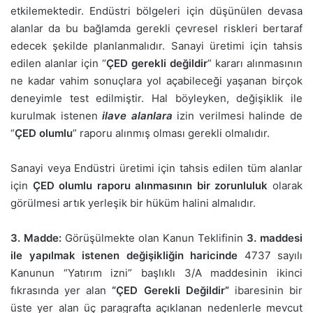
etkilemektedir. Endüstri bölgeleri için düşünülen devasa
alanlar da bu bağlamda gerekli çevresel riskleri bertaraf
edecek şekilde planlanmalıdır. Sanayi üretimi için tahsis
edilen alanlar için “
ÇED gerekli değildir
” kararı alınmasının
ne kadar vahim sonuçlara yol açabileceği yaşanan birçok
deneyimle test edilmiştir. Hal böyleyken, değişiklik ile
kurulmak istenen
ilave alanlara
izin verilmesi halinde de
“
ÇED olumlu
” raporu alınmış olması gerekli olmalıdır.
Sanayi veya Endüstri üretimi için tahsis edilen tüm alanlar
için
ÇED olumlu raporu alınmasının bir zorunluluk
olarak
görülmesi artık yerleşik bir hüküm halini almalıdır.
3. Madde:
Görüşülmekte olan Kanun Teklifinin
3. maddesi
ile yapılmak istenen değişikliğin haricinde
4737 sayılı
Kanunun “Yatırım izni” başlıklı 3/A maddesinin ikinci
fıkrasında yer alan
“ÇED Gerekli Değildir”
ibaresinin bir
üste yer alan üç paragrafta açıklanan nedenlerle mevcut