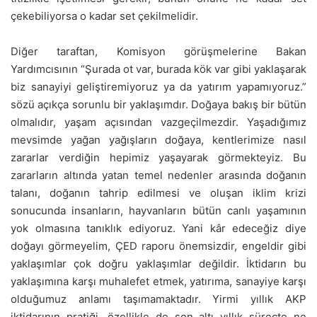
çekebiliyorsa o kadar set çekilmelidir.
Diğer taraftan, Komisyon görüşmelerine Bakan
Yardımcısının “Şurada ot var, burada kök var gibi yaklaşarak
biz sanayiyi geliştiremiyoruz ya da yatırım yapamıyoruz.”
sözü açıkça sorunlu bir yaklaşımdır. Doğaya bakış bir bütün
olmalıdır, yaşam açısından vazgeçilmezdir. Yaşadığımız
mevsimde yağan yağışların doğaya, kentlerimize nasıl
zararlar verdiğin hepimiz yaşayarak görmekteyiz. Bu
zararların altında yatan temel nedenler arasında doğanın
talanı, doğanın tahrip edilmesi ve oluşan iklim krizi
sonucunda insanların, hayvanların bütün canlı yaşamının
yok olmasına tanıklık ediyoruz. Yani kâr edeceğiz diye
doğayı görmeyelim, ÇED raporu önemsizdir, engeldir gibi
yaklaşımlar çok doğru yaklaşımlar değildir. İktidarın bu
yaklaşımına karşı muhalefet etmek, yatırıma, sanayiye karşı
olduğumuz anlamı taşımamaktadır. Yirmi yıllık AKP
iktidarının pratiği, özellikle de son altı yıllık süreçte ne