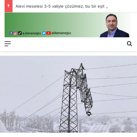
Alevi meselesi 3-5 valiyle çözülmez, bu bir eşit yurttaşlık sorunudur!
Menü
Ar