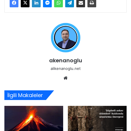
akenanoglu
alikenanoglu.net
Web
sitesi
İlgili Makaleler