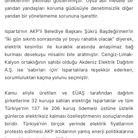
direklerinin yıkılması gösterilmiştir. Oysa asıl mesele bir
yandan yandaşları koruma güdüsüyle denetimsizlik diğer
yandan bir yönetememe sorununa işarettir.
Isparta’nın AKP’li Belediye Başkanı Şükrü Başdeğirmen’in
“İki gün sıkıntı sonrasında yıl boyu rahatlık olacak” diyerek,
elektrik kesintisi ile kuraklık arasında anlaşılmaz bağ
kurması devekuşu misalini bile aratmıştır. Cengiz-Limak-
Kalyon ortaklığının sahibi olduğu Akdeniz Elektrik Dağıtım
A.Ş. ise ‘sabırları için’ Ispartalılara teşekkür ederken,
sorumluluktan kaçma yolunu seçmiştir.
Kamu eliyle üretilen ve EÜAŞ tarafından dağıtım
şirketlerine 32 kuruşa satılan elektriğe Ispartalılar ve tüm
Türkiye’nin 137 ile 206 kuruş ödemesi üstüne üstelik
günlerce elektriksiz kalması özelleştirmenin sonuçlarından
biridir. Türkiye’nin birçok yerinde elektrik fiyatlarının
protesto edilmesi AKP iktidarının yanlış enerji politikalarına