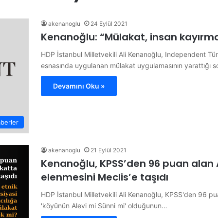
akenanoglu
24 Eylül 2021
Kenanoğlu: “Mülakat, insan kayırmac
HDP İstanbul Milletvekili Ali Kenanoğlu, Independent Tü
esnasında uygulanan mülakat uygulamasının yarattığı so
Devamını Oku »
berler
akenanoglu
21 Eylül 2021
Kenanoğlu, KPSS’den 96 puan alan 
elenmesini Meclis’e taşıdı
HDP İstanbul Milletvekili Ali Kenanoğlu, KPSS'den 96 pu
'köyünün Alevi mi Sünni mi' olduğunun…