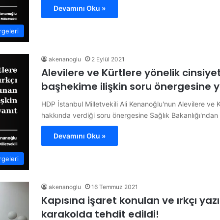
Devamını Oku »
geleri
akenanoglu
2 Eylül 2021
Alevilere ve Kürtlere yönelik cinsiy
başhekime ilişkin soru önergesine y
HDP İstanbul Milletvekili Ali Kenanoğlu'nun Alevilere ve
hakkında verdiği soru önergesine Sağlık Bakanlığı'ndan
Devamını Oku »
geleri
akenanoglu
16 Temmuz 2021
Kapısına işaret konulan ve ırkçı ya
karakolda tehdit edildi!