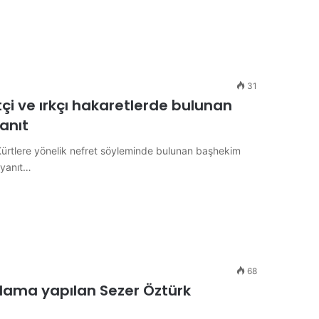
31
etçi ve ırkçı hakaretlerde bulunan
anıt
 Kürtlere yönelik nefret söyleminde bulunan başhekim
 yanıt…
68
zılama yapılan Sezer Öztürk