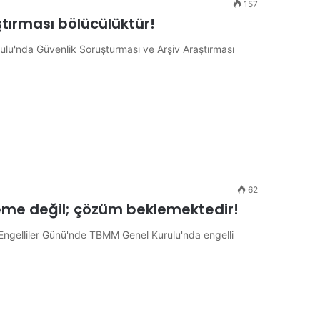
157
tırması bölücülüktür!
ulu'nda Güvenlik Soruşturması ve Arşiv Araştırması
62
leme değil; çözüm beklemektedir!
a Engelliler Günü'nde TBMM Genel Kurulu'nda engelli