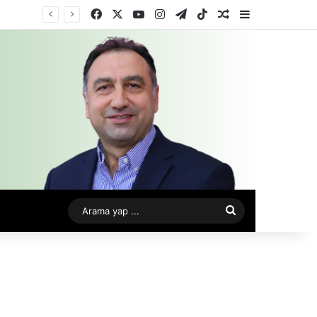
Facebook
X
YouTube
Instagram
Telegram
TikTok
Rastgele Makale
Kenar Bölme
Arama
yap
...