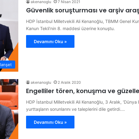
akenanoglu
7 Nisan 2021
Güvenlik soruşturması ve arşiv araş
HDP İstanbul Milletvekili Ali Kenanoğlu, TBMM Genel Kur
Kanun Tekli'nin 8. maddesi üzerine konuştu.
Devamını Oku »
anşet
akenanoglu
2 Aralık 2020
Engelliler tören, konuşma ve güzel
HDP İstanbul Milletvekili Ali Kenanoğlu, 3 Aralık, 'Düny
yurttaşların sorunlarını ve taleplerini dile getirdi.…
Devamını Oku »