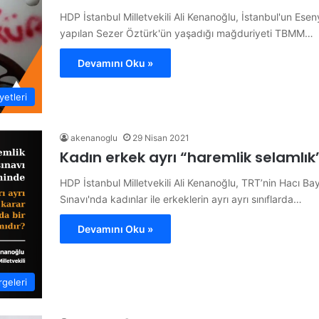
HDP İstanbul Milletvekili Ali Kenanoğlu, İstanbul'un Esen
yapılan Sezer Öztürk'ün yaşadığı mağduriyeti TBMM…
Devamını Oku »
etleri
akenanoglu
29 Nisan 2021
Kadın erkek ayrı “haremlik selamlı
HDP İstanbul Milletvekili Ali Kenanoğlu, TRT’nin Hacı Ba
Sınavı'nda kadınlar ile erkeklerin ayrı ayrı sınıflarda…
Devamını Oku »
geleri