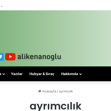
 3-5 valiyle çözülmez, bu bir eşit yurttaşlık sorunudur!
a
Yazılar
Hubyar & Sıraç
Hakkımda
Anasayfa
/
ayrımcılık
ayrımcılık