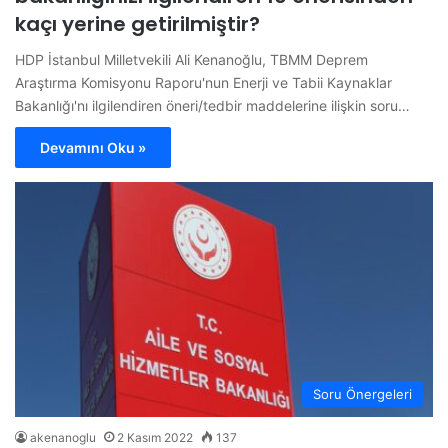
kaçı yerine getirilmiştir?
HDP İstanbul Milletvekili Ali Kenanoğlu, TBMM Deprem
Araştırma Komisyonu Raporu'nun Enerji ve Tabii Kaynaklar
Bakanlığı'nı ilgilendiren öneri/tedbir maddelerine ilişkin soru…
Devamını Oku »
Soru Önergeleri
akenanoglu
2 Kasım 2022
137