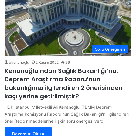
Soru Önergeleri
akenanoglu
2 Kasım 2022
59
Kenanoğlu’ndan Sağlık Bakanlığı’na:
Deprem Araştırma Raporu’nun
bakanlığınızı ilgilendiren 2 önerisinden
kaçı yerine getirilmiştir?
HDP İstanbul Milletvekili Ali Kenanoğlu, TBMM Deprem
Araştırma Komisyonu Raporu'nun Sağlık Bakanlığı'nı ilgilendiren
öneri/tedbir maddelerine ilişkin soru önergesi verdi.
Devamını Oku »