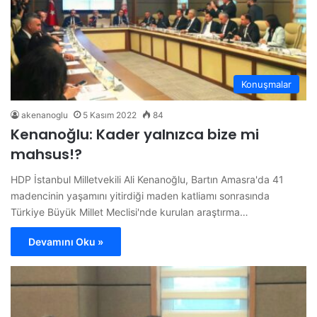
Konuşmalar
akenanoglu
5 Kasım 2022
84
Kenanoğlu: Kader yalnızca bize mi
mahsus!?
HDP İstanbul Milletvekili Ali Kenanoğlu, Bartın Amasra'da 41
madencinin yaşamını yitirdiği maden katliamı sonrasında
Türkiye Büyük Millet Meclisi'nde kurulan araştırma…
Devamını Oku »