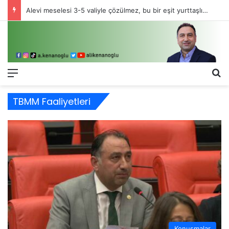
Alevi meselesi 3-5 valiyle çözülmez, bu bir eşit yurttaşlık sorunudur!
Menü
Ar
TBMM Faaliyetleri
Konuşmalar