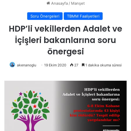
Anasayfa
/
Manşet
Soru Önergeleri
TBMM Faaliyetleri
HDP’li vekillerden Adalet ve
İçişleri bakanlarına soru
önergesi
akenanoglu
19 Ekim 2020
27
1 dakika okuma süresi