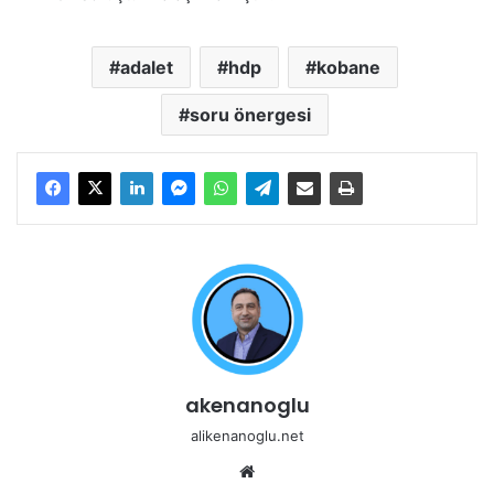
adalet
hdp
kobane
soru önergesi
akenanoglu
alikenanoglu.net
Web