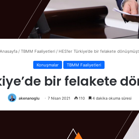
Anasayfa
/
TBMM Faaliyetleri
/
HES’ler Türkiye’de bir felakete dönüşmüşt
Konuşmalar
TBMM Faaliyetleri
kiye’de bir felakete 
akenanoglu
7 Nisan 2021
110
4 dakika okuma süresi