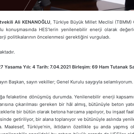
letvekili Ali KENANOĞLU
, Türkiye Büyük Millet Meclisi (TBMM) 
lu konuşmasında HES’lerin yenilenebilir enerji olarak değerl
erji politikalarının öncelenmesi gerektiğini vurguladı.
ktadır.
7 Yasama Yılı: 4 Tarih: 7.04.2021 Birleşim: 69 Ham Tutanak Sa
 Başkan, sayın vekiller; Genel Kurulu saygıyla selamlıyorum.
doğa felaketine dönüşmüş durumda. Yenilenebilir enerji kapsamı 
şarısına çıkarılması gereken bir hâl almış, bütünüyle beton ya
eklerle bir bütün olarak betona harcama yapılıyor, bu inşaat faal
sinde getiriliyor, bir alana toplanıyor ve bütünüyle aslında yeni
alesef, Türkiye’nin, iktidarın özellikle şu anda yapmış old