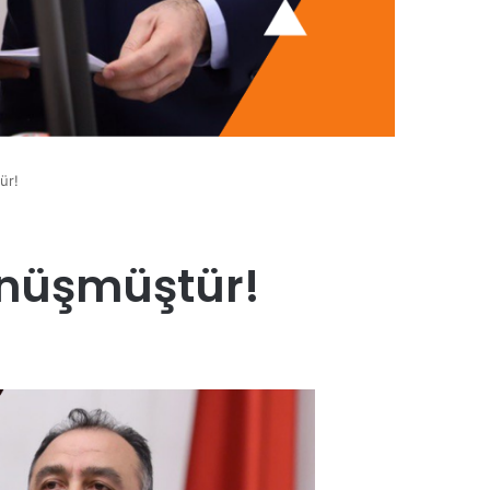
ür!
dönüşmüştür!