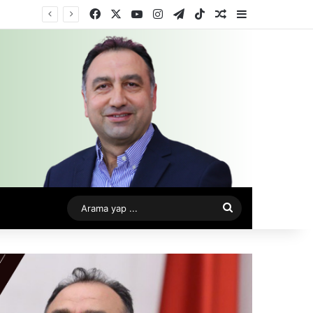
Facebook
X
YouTube
Instagram
Telegram
TikTok
Rastgele Makale
Kenar Bölme
Arama
yap
...