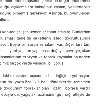
lenebilir enerji kapsamı içerisinde değerlendirilmesi
uğu açıklamalara baktığınız zaman, yenilenebilir
olduğunu bilmemiz gerekiyor. Aslında, bu övünülecek
lleri.
 bu konuda çalışan uzmanlar toparlamışlar. Bunlardan
ulaması genelde şirketlerin isteği doğrultusunda
r. Böyle bir sorun ve sıkıntı var. Diğer taraftan,
ması, yeni yolların yapılması, doğaya, çevreye, akan
S inşaatlarının erozyon ve toprak kaymalarına neden
imiz birçok yerde yaşadık, biliyoruz.
indeki ekosistem açısından bir değişime yol açıyor.
ların da -yazın özellikle belli dönemlerde- tamamen
e doğduğum topraklar olan Tozanlı bölgesi vardır
 etkiyle de, yağıştaki azalmanın getirdiği etkiyle de