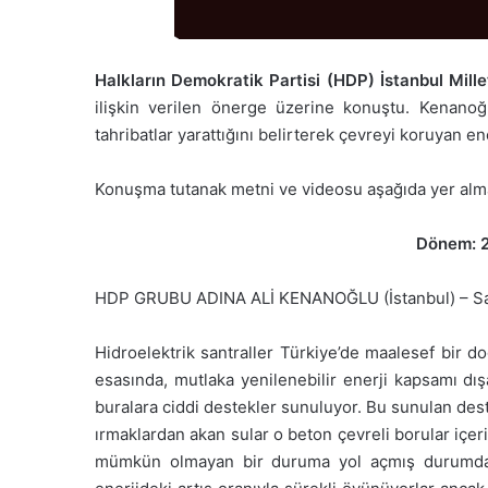
Halkların Demokratik Partisi (HDP) İstanbul Mil
ilişkin verilen önerge üzerine konuştu. Kenanoğ
tahribatlar yarattığını belirterek çevreyi koruyan en
Konuşma tutanak metni ve videosu aşağıda yer alma
Dönem: 2
HDP GRUBU ADINA ALİ KENANOĞLU (İstanbul) – Sayın
Hidroelektrik santraller Türkiye’de maalesef bir 
esasında, mutlaka yenilenebilir enerji kapsamı dı
buralara ciddi destekler sunuluyor. Bu sunulan dest
ırmaklardan akan sular o beton çevreli borular içeri
mümkün olmayan bir duruma yol açmış durumda. Ma