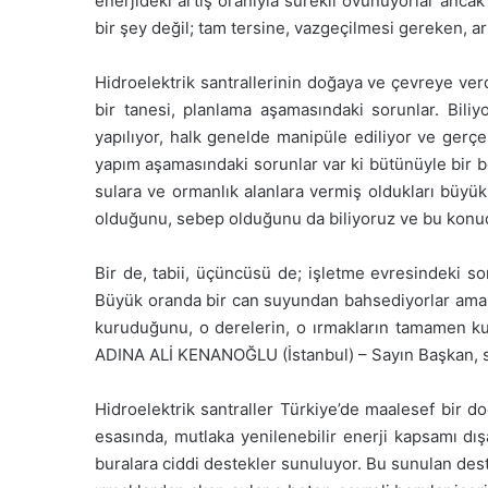
enerjideki artış oranıyla sürekli övünüyorlar anca
bir şey değil; tam tersine, vazgeçilmesi gereken, art
Hidroelektrik santrallerinin doğaya ve çevreye verd
bir tanesi, planlama aşamasındaki sorunlar. Bil
yapılıyor, halk genelde manipüle ediliyor ve gerç
yapım aşamasındaki sorunlar var ki bütünüyle bir be
sulara ve ormanlık alanlara vermiş oldukları büyük
olduğunu, sebep olduğunu da biliyoruz ve bu konudak
Bir de, tabii, üçüncüsü de; işletme evresindeki so
Büyük oranda bir can suyundan bahsediyorlar ama o 
kuruduğunu, o derelerin, o ırmakların tamamen k
ADINA ALİ KENANOĞLU (İstanbul) – Sayın Başkan, sa
Hidroelektrik santraller Türkiye’de maalesef bir 
esasında, mutlaka yenilenebilir enerji kapsamı dı
buralara ciddi destekler sunuluyor. Bu sunulan dest