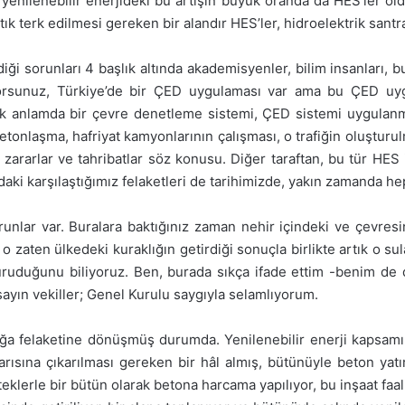
k yenilenebilir enerjideki bu artışın büyük oranda da HES’ler 
ık terk edilmesi gereken bir alandır HES’ler, hidroelektrik santra
iği sorunları 4 başlık altında akademisyenler, bilim insanları,
iyorsunuz, Türkiye’de bir ÇED uygulaması var ama bu ÇED uyg
ek anlamda bir çevre denetleme sistemi, ÇED sistemi uygulanmıyo
tonlaşma, hafriyat kamyonlarının çalışması, o trafiğin oluşturul
 zararlar ve tahribatlar söz konusu. Diğer taraftan, bu tür HE
i karşılaştığımız felaketleri de tarihimizde, yakın zamanda hep
runlar var. Buralara baktığınız zaman nehir içindeki ve çevres
zaten ülkedeki kuraklığın getirdiği sonuçla birlikte artık o su
uruduğunu biliyoruz. Ben, burada sıkça ifade ettim -benim 
yın vekiller; Genel Kurulu saygıyla selamlıyorum.
doğa felaketine dönüşmüş durumda. Yenilenebilir enerji kapsamı 
şarısına çıkarılması gereken bir hâl almış, bütünüyle beton ya
eklerle bir bütün olarak betona harcama yapılıyor, bu inşaat faal