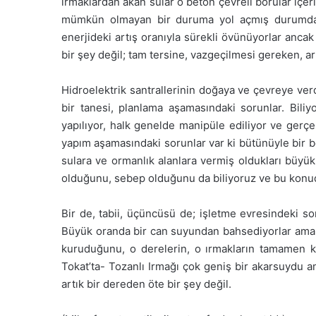
ırmaklardan akan sular o beton çevreli borular içeri
mümkün olmayan bir duruma yol açmış durumda. Ma
enerjideki artış oranıyla sürekli övünüyorlar anca
bir şey değil; tam tersine, vazgeçilmesi gereken, art
Hidroelektrik santrallerinin doğaya ve çevreye verd
bir tanesi, planlama aşamasındaki sorunlar. Bil
yapılıyor, halk genelde manipüle ediliyor ve gerç
yapım aşamasındaki sorunlar var ki bütünüyle bir be
sulara ve ormanlık alanlara vermiş oldukları büyük
olduğunu, sebep olduğunu da biliyoruz ve bu konudak
Bir de, tabii, üçüncüsü de; işletme evresindeki so
Büyük oranda bir can suyundan bahsediyorlar ama o 
kuruduğunu, o derelerin, o ırmakların tamamen k
Tokat’ta- Tozanlı Irmağı çok geniş bir akarsuydu ama
artık bir dereden öte bir şey değil.