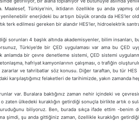
sinde getiriliyor, bir alana toplanıyor ve bütünüyle aslında yeni
alesef, Türkiye’nin, iktidarın özellikle şu anda yapmış old
k yenilenebilir enerjideki bu artışın büyük oranda da HES’ler 
ık terk edilmesi gereken bir alandır HES’ler, hidroelektrik santra
iği sorunları 4 başlık altında akademisyenler, bilim insanları,
iyorsunuz, Türkiye’de bir ÇED uygulaması var ama bu ÇED uyg
ek anlamda bir çevre denetleme sistemi, ÇED sistemi uygulanmıyo
tonlaşma, hafriyat kamyonlarının çalışması, o trafiğin oluşturul
 zararlar ve tahribatlar söz konusu. Diğer taraftan, bu tür HE
i karşılaştığımız felaketleri de tarihimizde, yakın zamanda hep
runlar var. Buralara baktığınız zaman nehir içindeki ve çevres
zaten ülkedeki kuraklığın getirdiği sonuçla birlikte artık o su
uruduğunu biliyoruz. Ben, burada sıkça ifade ettim -benim d
 şimdi, şu anda gittiğiniz zaman, özellikle kuraklığın getirdiği