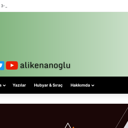
 3-5 valiyle çözülmez, bu bir eşit yurttaşlık sorunudur!
a
Yazılar
Hubyar & Sıraç
Hakkımda