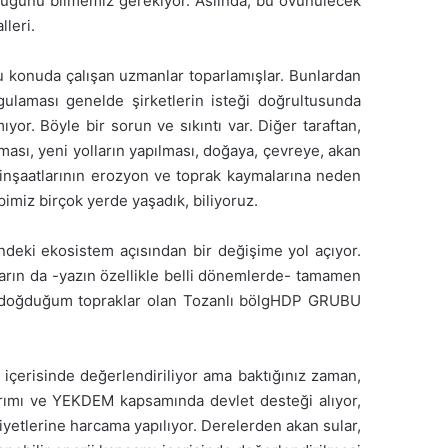
olduğunu bilmemiz gerekiyor. Aslında, bu övünülecek
lleri.
 bu konuda çalışan uzmanlar toparlamışlar. Bunlardan
ulaması genelde şirketlerin isteği doğrultusunda
r. Böyle bir sorun ve sıkıntı var. Diğer taraftan,
ması, yeni yolların yapılması, doğaya, çevreye, akan
S inşaatlarının erozyon ve toprak kaymalarına neden
imiz birçok yerde yaşadık, biliyoruz.
indeki ekosistem açısından bir değişime yol açıyor.
ların da -yazın özellikle belli dönemlerde- tamamen
de doğduğum topraklar olan Tozanlı bölgHDP GRUBU
içerisinde değerlendiriliyor ama baktığınız zaman,
tırımı ve YEKDEM kapsamında devlet desteği alıyor,
iyetlerine harcama yapılıyor. Derelerden akan sular,