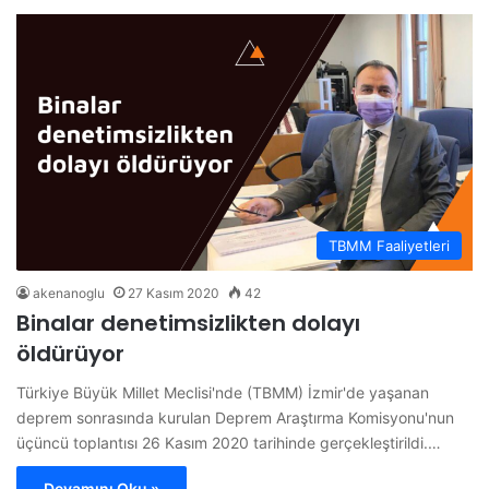
TBMM Faaliyetleri
akenanoglu
27 Kasım 2020
42
Binalar denetimsizlikten dolayı
öldürüyor
Türkiye Büyük Millet Meclisi'nde (TBMM) İzmir'de yaşanan
deprem sonrasında kurulan Deprem Araştırma Komisyonu'nun
üçüncü toplantısı 26 Kasım 2020 tarihinde gerçekleştirildi.…
Devamını Oku »