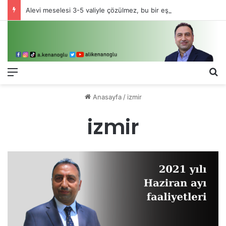
Alevi meselesi 3-5 valiyle çözülmez, bu bir eşit yurttaşlık sorunudur!
Menü
Ar
Anasayfa
/
izmir
izmir