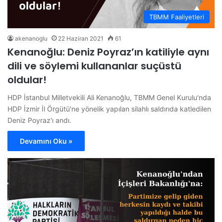
TBMM Faaliyetleri
akenanoglu
22 Haziran 2021
61
Kenanoğlu: Deniz Poyraz’ın katiliyle aynı
dili ve söylemi kullananlar suçüstü
oldular!
HDP İstanbul Milletvekili Ali Kenanoğlu, TBMM Genel Kurulu'nda
HDP İzmir İl Örgütü'ne yönelik yapılan silahlı saldırıda katledilen
Deniz Poyraz'ı andı.
Devamını Oku »