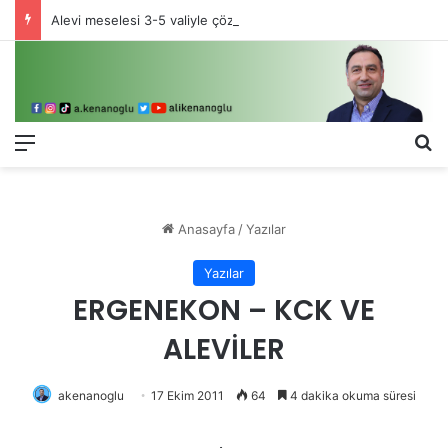
Alevi meselesi 3-5 valiyle çözülmez, bu bir eşit yurttaşlık sorunudur!
Menü
Ar
Anasayfa
/
Yazılar
Yazılar
ERGENEKON – KCK VE
ALEVİLER
akenanoglu
17 Ekim 2011
64
4 dakika okuma süresi