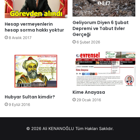
Geliyorum Diyen 6 Şubat
Hesap vermeyenlerin
Depremi ve Tabut Evler
hesap sorma hakkı yoktur
Gerçeği
8 Aralık 2017
6 Şubat 2026
Kime Anayasa
Hubyar Sultan kimdir?
29 Ocak 2016
9 Eylül 2016
© 2026 Ali KENANOĞLU Tüm Hakları Saklıdır.