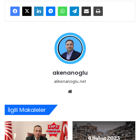
akenanoglu
alikenanoglu.net
Web
sitesi
İlgili Makaleler