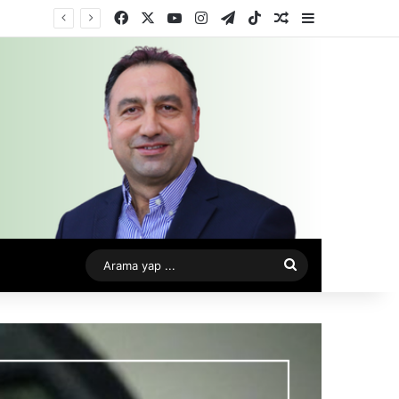
Facebook
X
YouTube
Instagram
Telegram
TikTok
Rastgele Makale
Kenar Bölme
Arama
yap
...