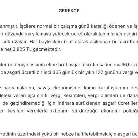
GEREKÇE
lanmıştır. İşçilere normal bir çalışma günü karşılığı ödenen ve işç
gari düzeyde karşılamaya yetecek ücret olarak tanımlanan asgari 
n çok uzaktır. Hal böyle iken brüt olarak açıklanan bu ücretten 
ine net 2.825 TL geçmektedir.
iler nedeniyle isçinin eline brüt asgari ücretin sadece % 66,6’sı
a asgari ücretli bir isçi 365 günlük bir yılın 122 gününü vergi ve
y harcamalarına, savaş ekonomisine, kamu kuruluşlarının deva
lesi veren işçi sınıfı, vergi kesintileri, vergi dilimleri ile 
de geçindiremediği için intihara sürüklenen asgari ücretlilerin
nden kesilen vergilerle iktidarın sürdürdüğü ekonomi poli
tlinin üzerindeki yükü bir nebze hafifletebilmek için asgari ücre