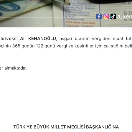
illetvekili Ali KENANOĞLU
, asgari ücretin vergiden muaf tu
 isçinin 365 günün 122 günü vergi ve kesintiler için çalıştığını b
r almaktadır.
TÜRKİYE BÜYÜK MİLLET MECLİSİ BAŞKANLIĞINA