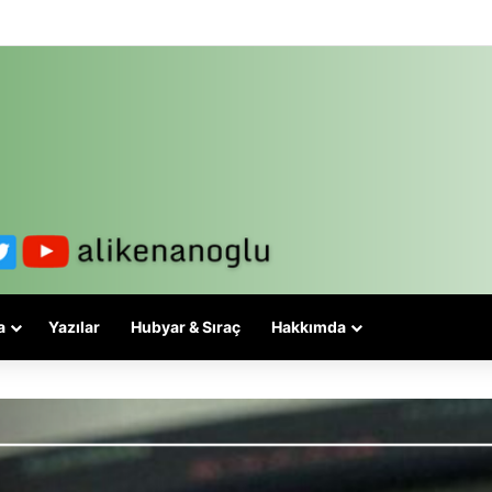
 3-5 valiyle çözülmez, bu bir eşit yurttaşlık sorunudur!
a
Yazılar
Hubyar & Sıraç
Hakkımda