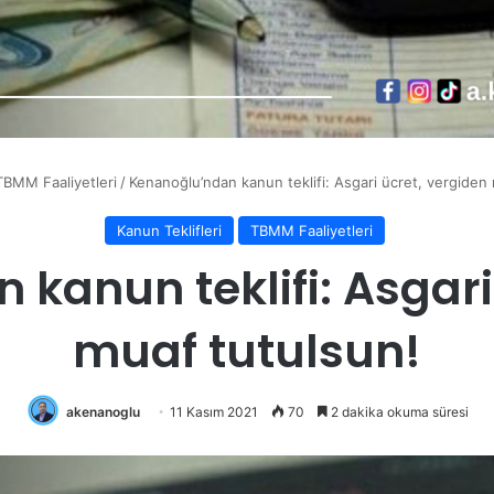
TBMM Faaliyetleri
/
Kenanoğlu’ndan kanun teklifi: Asgari ücret, vergiden
Kanun Teklifleri
TBMM Faaliyetleri
kanun teklifi: Asgari
muaf tutulsun!
akenanoglu
11 Kasım 2021
70
2 dakika okuma süresi