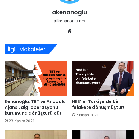
akenanoglu
alikenanoglu.net
Web
sitesi
İlgili Makaleler
Kenanoğlu: TRT ve Anadolu
HES’ler Türkiye’de bir
Ajansı, algı operasyonu
felakete dönüşmüştür!
kurumuna dönüştürüldü!
7 Nisan 2021
23 Kasım 2021