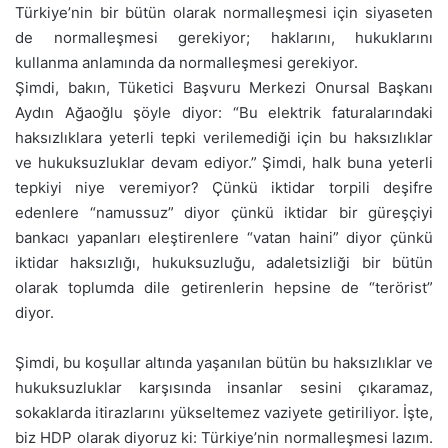
Türkiye’nin bir bütün olarak normalleşmesi için siyaseten
de normalleşmesi gerekiyor; haklarını, hukuklarını
kullanma anlamında da normalleşmesi gerekiyor.
Şimdi, bakın, Tüketici Başvuru Merkezi Onursal Başkanı
Aydın Ağaoğlu şöyle diyor: “Bu elektrik faturalarındaki
haksızlıklara yeterli tepki verilemediği için bu haksızlıklar
ve hukuksuzluklar devam ediyor.” Şimdi, halk buna yeterli
tepkiyi niye veremiyor? Çünkü iktidar torpili deşifre
edenlere “namussuz” diyor çünkü iktidar bir güreşçiyi
bankacı yapanları eleştirenlere “vatan haini” diyor çünkü
iktidar haksızlığı, hukuksuzluğu, adaletsizliği bir bütün
olarak toplumda dile getirenlerin hepsine de “terörist”
diyor.
Şimdi, bu koşullar altında yaşanılan bütün bu haksızlıklar ve
hukuksuzluklar karşısında insanlar sesini çıkaramaz,
sokaklarda itirazlarını yükseltemez vaziyete getiriliyor. İşte,
biz HDP olarak diyoruz ki: Türkiye’nin normalleşmesi lazım.