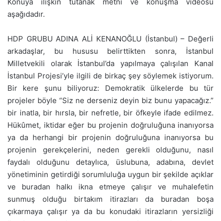
Konuya ilişkin tutanak metni ve konuşma videosu
aşağıdadır.
HDP GRUBU ADINA ALİ KENANOĞLU (İstanbul) – Değerli
arkadaşlar, bu hususu belirttikten sonra, İstanbul
Milletvekili olarak İstanbul’da yapılmaya çalışılan Kanal
İstanbul Projesi’yle ilgili de birkaç şey söylemek istiyorum.
Bir kere şunu biliyoruz: Demokratik ülkelerde bu tür
projeler böyle “Siz ne derseniz deyin biz bunu yapacağız.”
bir inatla, bir hırsla, bir nefretle, bir öfkeyle ifade edilmez.
Hükûmet, iktidar eğer bu projenin doğruluğuna inanıyorsa
ya da herhangi bir projenin doğruluğuna inanıyorsa bu
projenin gerekçelerini, neden gerekli olduğunu, nasıl
faydalı olduğunu detaylıca, üslubuna, adabına, devlet
yönetiminin getirdiği sorumluluğa uygun bir şekilde açıklar
ve buradan halkı ikna etmeye çalışır ve muhalefetin
sunmuş olduğu birtakım itirazları da buradan boşa
çıkarmaya çalışır ya da bu konudaki itirazların yersizliği