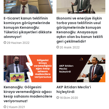
E-ticaret kanun teklifinin
Ekonomi ve enerjiye ilişkin
komisyon görüşmelerinde
torba yasa teklifinin usul
konuşan Kenanoğlu:
görüşmelerinde konuşan
Tüketici şikayetleri dikkate
Kenanoğlu: Anayasaya
alınmıyor!
aykırı olan bu kanun teklifi
geri çekilmelidir!
29 Haziran 2022
20 Aralık 2022
Kenanoğlu: Gölgesini
AKP iktidarı Meclis’i
kiraya veremediğiniz ağacı
hiçleştirdi
kesip sahasını madencilere
16 Ekim 2020
veriyorsunuz!
2 Kasım 2021