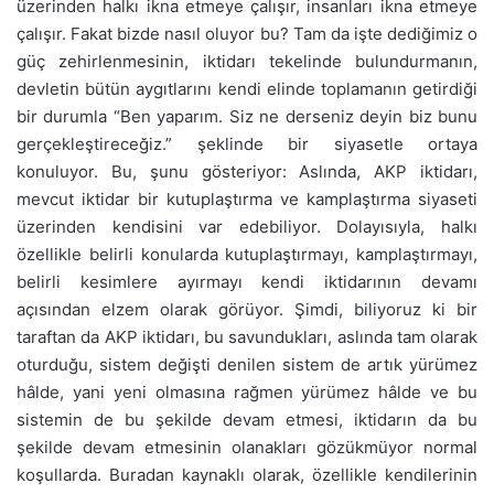
üzerinden halkı ikna etmeye çalışır, insanları ikna etmeye
çalışır. Fakat bizde nasıl oluyor bu? Tam da işte dediğimiz o
güç zehirlenmesinin, iktidarı tekelinde bulundurmanın,
devletin bütün aygıtlarını kendi elinde toplamanın getirdiği
bir durumla “Ben yaparım. Siz ne derseniz deyin biz bunu
gerçekleştireceğiz.” şeklinde bir siyasetle ortaya
konuluyor. Bu, şunu gösteriyor: Aslında, AKP iktidarı,
mevcut iktidar bir kutuplaştırma ve kamplaştırma siyaseti
üzerinden kendisini var edebiliyor. Dolayısıyla, halkı
özellikle belirli konularda kutuplaştırmayı, kamplaştırmayı,
belirli kesimlere ayırmayı kendi iktidarının devamı
açısından elzem olarak görüyor. Şimdi, biliyoruz ki bir
taraftan da AKP iktidarı, bu savundukları, aslında tam olarak
oturduğu, sistem değişti denilen sistem de artık yürümez
hâlde, yani yeni olmasına rağmen yürümez hâlde ve bu
sistemin de bu şekilde devam etmesi, iktidarın da bu
şekilde devam etmesinin olanakları gözükmüyor normal
koşullarda. Buradan kaynaklı olarak, özellikle kendilerinin