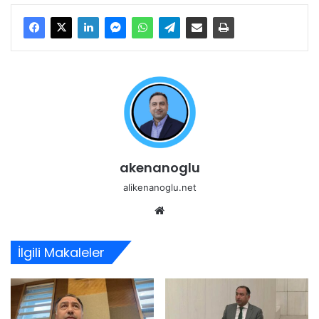
akenanoglu
alikenanoglu.net
Web
sitesi
İlgili Makaleler