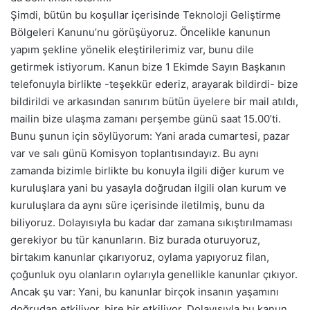
Şimdi, bütün bu koşullar içerisinde Teknoloji Geliştirme
Bölgeleri Kanunu’nu görüşüyoruz. Öncelikle kanunun
yapım şekline yönelik eleştirilerimiz var, bunu dile
getirmek istiyorum. Kanun bize 1 Ekimde Sayın Başkanın
telefonuyla birlikte -teşekkür ederiz, arayarak bildirdi- bize
bildirildi ve arkasından sanırım bütün üyelere bir mail atıldı,
mailin bize ulaşma zamanı perşembe günü saat 15.00’ti.
Bunu şunun için söylüyorum: Yani arada cumartesi, pazar
var ve salı günü Komisyon toplantısındayız. Bu aynı
zamanda bizimle birlikte bu konuyla ilgili diğer kurum ve
kuruluşlara yani bu yasayla doğrudan ilgili olan kurum ve
kuruluşlara da aynı süre içerisinde iletilmiş, bunu da
biliyoruz. Dolayısıyla bu kadar dar zamana sıkıştırılmaması
gerekiyor bu tür kanunların. Biz burada oturuyoruz,
birtakım kanunlar çıkarıyoruz, oylama yapıyoruz filan,
çoğunluk oyu olanların oylarıyla genellikle kanunlar çıkıyor.
Ancak şu var: Yani, bu kanunlar birçok insanın yaşamını
doğrudan etkiliyor, bire bir etkiliyor. Dolayısıyla bu kanun