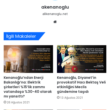
akenanoglu
alikenanoglu.net
Web
sitesi
İlgili Makaleler
Kenanoğlu’ndan Enerji
Kenanoğlu, Diyanet’in
Bakanlığı’na: Elektrik
provokatif Hacı Bektaş Veli
şirketleri %15’lik zammı
etkinliğini Meclis
vatandaşa %30-40 olarak
gündemine taşıdı
mı yansıttı?
13 Ağustos 2021
26 Ağustos 2021