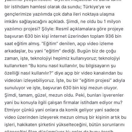
bir istihdam hamlesi olarak da sundu; Türkiye’ye ve
gençlerimize yazılımda çok daha ileri noktaya ulaşma
imkânı sağlayacağını açıkladı. Şimdi, ne oldu bu 1 milyon
yazılımcı projesi? Şöyle: Resmî açıklamalara göre projeye
başvuran 630 bin kişi internet üzerinden toplam 936 bin
saat eğitim almış. “Eğitim” denilen, açıp video izleme
arkadaşlar, bu yani “eğitim” dediği. Bugün biz de çoğu
zaman, işte, teknolojiyi hepimiz kullanıyoruz; teknolojiyi
kullanırken “Bu konu nasıl kullanılır, bu bilgisayarın şu
özelliği nasıl kullanılır?” diye açıp bir video kanalından bu
videoları izleyebiliyoruz. İşte, bu bir “eğitim projesi” adıyla
sunuluyor ve işte, başvuran 630 bin kişi mezun oluyor.
Şimdi, tamam, güzel, mezun oldu. Peki, bunları işverenler
yani bu konuyla ilgili çalışan firmalar istihdam ediyor mu?
Etmiyor çünkü yani onlara da komik geliyor yani sadece
video üzerinden izleyerek mezun olmuş bir kişinin artık bu
işleri, hakikaten şirketini yükselteceğini, bütün sorunlarını
çözeceğini filan düşünmüyor ki; onlar da bunu tercih