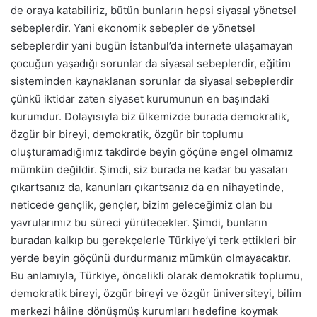
de oraya katabiliriz, bütün bunların hepsi siyasal yönetsel
sebeplerdir. Yani ekonomik sebepler de yönetsel
sebeplerdir yani bugün İstanbul’da internete ulaşamayan
çocuğun yaşadığı sorunlar da siyasal sebeplerdir, eğitim
sisteminden kaynaklanan sorunlar da siyasal sebeplerdir
çünkü iktidar zaten siyaset kurumunun en başındaki
kurumdur. Dolayısıyla biz ülkemizde burada demokratik,
özgür bir bireyi, demokratik, özgür bir toplumu
oluşturamadığımız takdirde beyin göçüne engel olmamız
mümkün değildir. Şimdi, siz burada ne kadar bu yasaları
çıkartsanız da, kanunları çıkartsanız da en nihayetinde,
neticede gençlik, gençler, bizim geleceğimiz olan bu
yavrularımız bu süreci yürütecekler. Şimdi, bunların
buradan kalkıp bu gerekçelerle Türkiye’yi terk ettikleri bir
yerde beyin göçünü durdurmanız mümkün olmayacaktır.
Bu anlamıyla, Türkiye, öncelikli olarak demokratik toplumu,
demokratik bireyi, özgür bireyi ve özgür üniversiteyi, bilim
merkezi hâline dönüşmüş kurumları hedefine koymak