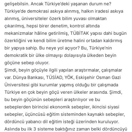
gelişebilsin. Ancak Türkiye’deki yaşanan durum ne?
Türkiye’de demokrasi askıya alınmış, halkın iradesi askıya
alınmış, üniversiteler özerk bilim yuvası olmaktan
çıkarılmış, hepsi birer denetim, kontrol altında
mekanizmalar hâline getirilmiş, TÜBİTAK yapısı dahi bugün
özerkliğini ve kendi bilim üretme halini ortadan kaldırmış
bir yapıya sahip. Bu neye yol açıyor? Bu, Türkiye’nin
demokratik bir ülke olmayışı dolayısıyla ülkeden beyin
göçüne sebep oluyor.
Şimdi, beyin göçüyle ilgili yapılan araştırmalar, çalışmalar
var. Dünya Bankası, TÜSİAD, YÖK, Eskişehir Osman Gazi
Üniversitesi gibi kurumlar yapmış olduğu bir çalışmada
Türkiye en çok beyin göçü veren ülkeler arasında. Şimdi,
bu beyin göçünün sebepleri araştırılıyor ve bu
sebeplerden birincisi ekonomik sebepler, ikincisi siyasi
sebepler, üçüncüsü eğitim sisteminden kaynaklı sebepler,
dördüncü yabancı dil eğitim isteği üzerinden kuruluyor.
Aslında bu ilk 3 sisteme baktığınız zaman belki dördüncüyü