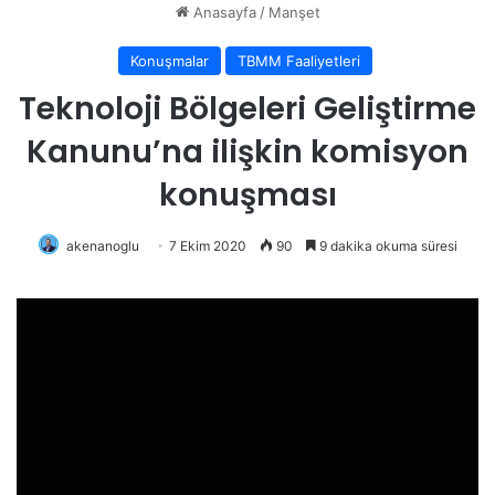
Anasayfa
/
Manşet
Konuşmalar
TBMM Faaliyetleri
Teknoloji Bölgeleri Geliştirme
Kanunu’na ilişkin komisyon
konuşması
akenanoglu
7 Ekim 2020
90
9 dakika okuma süresi