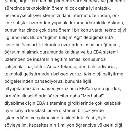
Şimdi, diğer taraftan bir pandemi sürecindeyiz ve pandemi
sürecinde teknolojinin önemini çok daha iyi anladık,
neredeyse alışverişlerimizi dahi internet üzerinden, on-
line satışlar üzerinden yapmak durumunda kaldık. Aslında,
bunun haricinde çok daha önemli bir konu vardı, teknolojiyi
ilgilendiren: Bu da “Eğitim Bilişim Ağı” dediğimiz EBA
sistemi. Yani artık teknoloji üzerinden insanlar eğitimini,
öğretimini almak durumunda kaldılar ve bu EBA sistemi
üzerinden de insanların eğitim alması konusunda
çalışmalar başlatıldı. Ancak teknolojiden bahsediyoruz,
teknoloji geliştirmeden bahsediyoruz, teknoloji geliştirme
bölgelerinden bahsediyoruz, bununla ilgili
altyapılarımızdan bahsediyoruz ama EBA’da şunu gördük;
örneğin ilk açtığında öğrenciler daha “Merhaba!”
diyebilmek için EBA sistemine girdiklerinde çok kalabalık
uyarılarıyla karşılaştılar ve sistemin birçok yerde
işlemediğini ve çökmesine tanık olduk. Yani şöyle
söyleyelim, kapasitesinin 1 milyon öğrenciye yükseltildiği