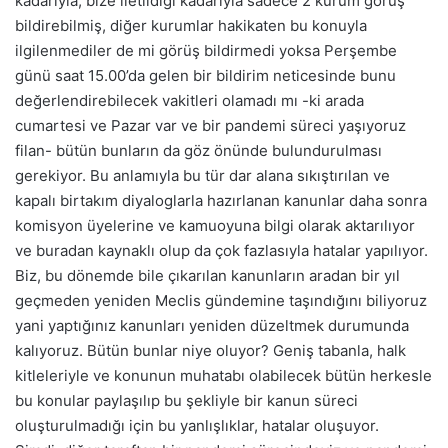
kadarıyla, bize iletildiği kadarıyla sadece 2 kurum görüş
bildirebilmiş, diğer kurumlar hakikaten bu konuyla
ilgilenmediler de mi görüş bildirmedi yoksa Perşembe
günü saat 15.00’da gelen bir bildirim neticesinde bunu
değerlendirebilecek vakitleri olamadı mı -ki arada
cumartesi ve Pazar var ve bir pandemi süreci yaşıyoruz
filan- bütün bunların da göz önünde bulundurulması
gerekiyor. Bu anlamıyla bu tür dar alana sıkıştırılan ve
kapalı birtakım diyaloglarla hazırlanan kanunlar daha sonra
komisyon üyelerine ve kamuoyuna bilgi olarak aktarılıyor
ve buradan kaynaklı olup da çok fazlasıyla hatalar yapılıyor.
Biz, bu dönemde bile çıkarılan kanunların aradan bir yıl
geçmeden yeniden Meclis gündemine taşındığını biliyoruz
yani yaptığınız kanunları yeniden düzeltmek durumunda
kalıyoruz. Bütün bunlar niye oluyor? Geniş tabanla, halk
kitleleriyle ve konunun muhatabı olabilecek bütün herkesle
bu konular paylaşılıp bu şekliyle bir kanun süreci
oluşturulmadığı için bu yanlışlıklar, hatalar oluşuyor.