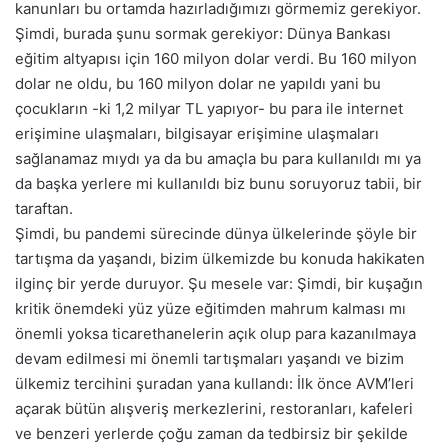
kanunları bu ortamda hazırladığımızı görmemiz gerekiyor.
Şimdi, burada şunu sormak gerekiyor: Dünya Bankası
eğitim altyapısı için 160 milyon dolar verdi. Bu 160 milyon
dolar ne oldu, bu 160 milyon dolar ne yapıldı yani bu
çocukların -ki 1,2 milyar TL yapıyor- bu para ile internet
erişimine ulaşmaları, bilgisayar erişimine ulaşmaları
sağlanamaz mıydı ya da bu amaçla bu para kullanıldı mı ya
da başka yerlere mi kullanıldı biz bunu soruyoruz tabii, bir
taraftan.
Şimdi, bu pandemi sürecinde dünya ülkelerinde şöyle bir
tartışma da yaşandı, bizim ülkemizde bu konuda hakikaten
ilginç bir yerde duruyor. Şu mesele var: Şimdi, bir kuşağın
kritik önemdeki yüz yüze eğitimden mahrum kalması mı
önemli yoksa ticarethanelerin açık olup para kazanılmaya
devam edilmesi mi önemli tartışmaları yaşandı ve bizim
ülkemiz tercihini şuradan yana kullandı: İlk önce AVM’leri
açarak bütün alışveriş merkezlerini, restoranları, kafeleri
ve benzeri yerlerde çoğu zaman da tedbirsiz bir şekilde