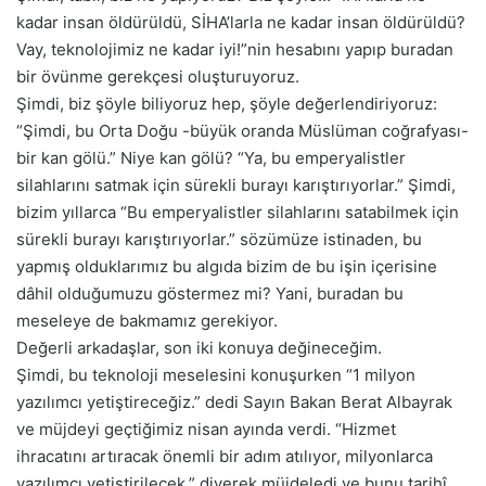
kadar insan öldürüldü, SİHA’larla ne kadar insan öldürüldü?
Vay, teknolojimiz ne kadar iyi!”nin hesabını yapıp buradan
bir övünme gerekçesi oluşturuyoruz.
Şimdi, biz şöyle biliyoruz hep, şöyle değerlendiriyoruz:
“Şimdi, bu Orta Doğu -büyük oranda Müslüman coğrafyası-
bir kan gölü.” Niye kan gölü? “Ya, bu emperyalistler
silahlarını satmak için sürekli burayı karıştırıyorlar.” Şimdi,
bizim yıllarca “Bu emperyalistler silahlarını satabilmek için
sürekli burayı karıştırıyorlar.” sözümüze istinaden, bu
yapmış olduklarımız bu algıda bizim de bu işin içerisine
dâhil olduğumuzu göstermez mi? Yani, buradan bu
meseleye de bakmamız gerekiyor.
Değerli arkadaşlar, son iki konuya değineceğim.
Şimdi, bu teknoloji meselesini konuşurken “1 milyon
yazılımcı yetiştireceğiz.” dedi Sayın Bakan Berat Albayrak
ve müjdeyi geçtiğimiz nisan ayında verdi. “Hizmet
ihracatını artıracak önemli bir adım atılıyor, milyonlarca
yazılımcı yetiştirilecek.” diyerek müjdeledi ve bunu tarihî