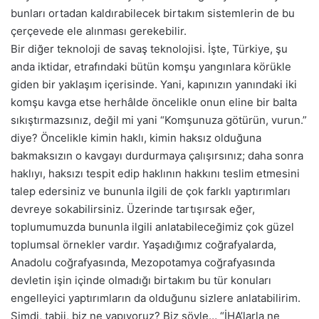
bunları ortadan kaldırabilecek birtakım sistemlerin de bu
çerçevede ele alınması gerekebilir.
Bir diğer teknoloji de savaş teknolojisi. İşte, Türkiye, şu
anda iktidar, etrafındaki bütün komşu yangınlara körükle
giden bir yaklaşım içerisinde. Yani, kapınızın yanındaki iki
komşu kavga etse herhâlde öncelikle onun eline bir balta
sıkıştırmazsınız, değil mi yani “Komşunuza götürün, vurun.”
diye? Öncelikle kimin haklı, kimin haksız olduğuna
bakmaksızın o kavgayı durdurmaya çalışırsınız; daha sonra
haklıyı, haksızı tespit edip haklının hakkını teslim etmesini
talep edersiniz ve bununla ilgili de çok farklı yaptırımları
devreye sokabilirsiniz. Üzerinde tartışırsak eğer,
toplumumuzda bununla ilgili anlatabileceğimiz çok güzel
toplumsal örnekler vardır. Yaşadığımız coğrafyalarda,
Anadolu coğrafyasında, Mezopotamya coğrafyasında
devletin işin içinde olmadığı birtakım bu tür konuları
engelleyici yaptırımların da olduğunu sizlere anlatabilirim.
Şimdi, tabii, biz ne yapıyoruz? Biz şöyle… “İHA’larla ne