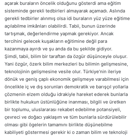
açarak buraların öncelik olduğunu gösterdi ama eğitim
sisteminde gerekli tedbirleri almayarak açamadı. Aslında
gerekli tedbirler alınmış olsa idi buraların yüz yüze eğitime
açılabilme imkânları olabilirdi. Tabii, bunun üzerinde
tartışmak, değerlendirme yapmak gerekiyor. Ancak
tercihini gelecek kuşakların eğitimine değil para
kazanmaya ayırdı ve şu anda da bu şekilde gidiyor.
Şimdi, tabii, bilim bir taraftan da özgür düşünceyle oluşur.
Yani özgür, özerk bilim merkezleri bu bilimin gelişmesine,
teknolojinin gelişmesine vesile olur. Türkiye’nin ileriye
dönük ve geniş çaplı ekonomik gelişmeye varabilmesi için
öncelikle iç ve dış sorunları demokratik ve barışçıl yollarla
çözmenin elzem olduğu idrakiyle hareket ederek bunlarla
birlikte hukukun üstünlüğüne inanması, bilgili ve üretken
bir toplumu, uluslararası rekabet edebilme potansiyeli,
çevreci ve doğacı yaklaşım ve tüm bunlarla sürdürülebilir
olması gibi ögelerin tamamını birlikte düşünebilme
kabiliyeti göstermesi gerekir ki o zaman bilim ve teknoloji