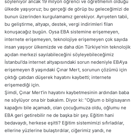
söyleniyor ancak 19 milyon öğrenci ve öğretmenin olduğu
ülkede yaşıyoruz; bu gerçeği de görüp bu geleceğimizi de
bunun üzerinden kurgulamamız gerekiyor. Ayrıyeten tabii,
bu geliştirme, altyapı, destek, vergi indirimleri filan
konuşacağız bugün. Oysa EBA sistemine erişemeyen,
internete erişemeyen, teknolojiye erişemeyen çok sayıda
insan yaşıyor ülkemizde ve daha dün Türkiye’nin teknolojik
açıdan merkezi sayılabileceğini söyleyebileceğimiz
İstanbul’da internet altyapısındaki sorun nedeniyle EBA’ya
erişemeyen 8 yaşındaki Çınar Mert, sorunun çözümü için
çıktığı çatıdan düşerek hayatını kaybetti; internete
erişemediği için.
Şimdi, Çınar Mert’in hayatını kaybetmesinin ardından baba
ne söylüyor ona bir bakalım. Diyor ki: “Oğlum o bilgisayarın
kapağını bile açamadı, olan çocuğumuza oldu, oğlumu ne
EBA geri getirebilir ne de başka bir şey. Eğitim hani
bedavaydı, herkese eşitti? Eğitim sistemimizi sıfırladılar,
ellerine yüzlerine bulaştırdılar, ciğerimiz yandı, ne